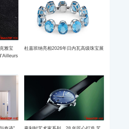
梵克雅宝
杜嘉班纳亮相2026年日内瓦高级珠宝展
’Ailleurs
表与奇迹”
豪利时艺术家系列，28 年匠心打造 艺