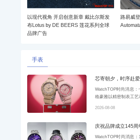
以现代视角 开启创意新章 戴比尔斯发
路易威登推出
布Lotus by DE BEERS 莲花系列全球
Autom
品牌广告
手表
芯寄朝夕，时序赴爱
WatchTOP时尚消息
格豪雅以精密制表工艺承
2026-08-08
庆祝品牌成立145周
WatchTOP时尚消