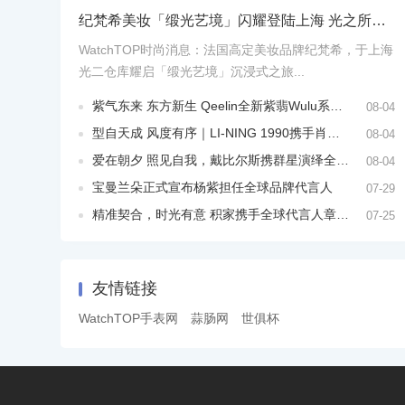
纪梵希美妆「缎光艺境」闪耀登陆上海 光之所引，本色自现
WatchTOP时尚消息：法国高定美妆品牌纪梵希，于上海
光二仓库耀启「缎光艺境」沉浸式之旅...
紫气东来 东方新生 Qeelin全新紫翡Wulu系列上市
08-04
型自天成 风度有序｜LI-NING 1990携手肖战呈献CLUB俱乐部系列
08-04
爱在朝夕 照见自我，戴比尔斯携群星演绎全新七夕广告大片
08-04
宝曼兰朵正式宣布杨紫担任全球品牌代言人
07-29
精准契合，时光有意 积家携手全球代言人章子怡演绎全新广告形象 彰显RENDEZ-VOUS约会系列的永恒魅力
07-25
友情链接
WatchTOP手表网
蒜肠网
世俱杯