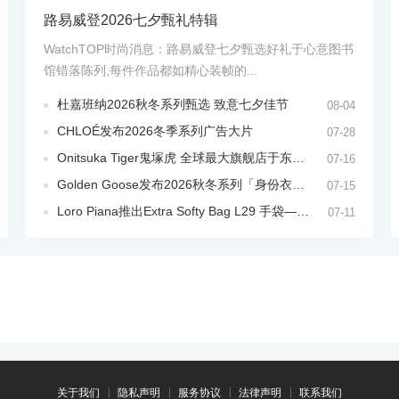
路易威登2026七夕甄礼特辑
WatchTOP时尚消息：路易威登七夕甄选好礼于心意图书
馆错落陈列,每件作品都如精心装帧的...
杜嘉班纳2026秋冬系列甄选 致意七夕佳节
08-04
CHLOÉ发布2026冬季系列广告大片
07-28
Onitsuka Tiger鬼塚虎 全球最大旗舰店于东京新宿盛大启幕
07-16
Golden Goose发布2026秋冬系列「身份衣橱」
07-15
Loro Piana推出Extra Softy Bag L29 手袋——“LP吐司包”2026-2027秋冬系列
07-11
关于我们
隐私声明
服务协议
法律声明
联系我们