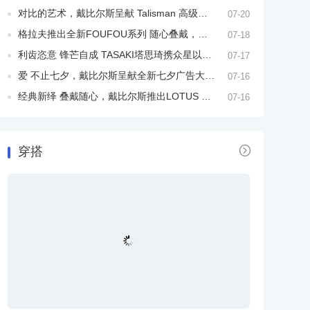
对比的艺术，戴比尔斯呈献 Talisman 高级珠宝系列新作
07-20
格拉夫推出全新FOUFOU系列 随心叠戴，为日夜造型添上灵动光芒
07-18
利齿恣意 锋芒自成 TASAKI塔思琦携众星以全新danger利齿系列点亮摩登型格
07-17
爱 不止七夕，戴比尔斯呈献全新七夕广告大片 致意日常中的笃定自我
07-16
经典新绎 叠戴随心，戴比尔斯推出LOTUS BY DE BEERS莲花系列全新臻作
07-16

穿搭