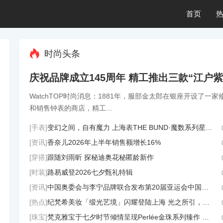
首页

时尚头条
WatchTOP时尚消息：1881年，服部金太郎在银座开设了一家
和销售钟表的商店，精工...
[手表]
变幻之间，自有魔力 上海表THE BUND·魔数系列星轮腕表焕新双面登场
[资讯]
香奈儿2026年上半年销售额增长16%
[穿搭]
跟随刘雨昕 探秘迪奥花秘匿龄新作
[时装]
路易威登2026七夕甄礼特辑
[资讯]
中国奥委会与李宁品牌联合发布第20届亚运会中国体育代表团领奖装备
[热点]
纪梵希美妆「缎光艺境」闪耀登陆上海 光之所引，本色自现
[珠宝]
梵克雅宝于七夕时节倾情呈现Perlée金珠系列臻作 以欢愉意趣谱写夏日恋曲