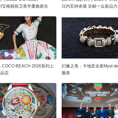
ARI宝格丽前卫美学重焕新生
日内瓦钟表展 呈献一众新品力
L COCO BEACH 2026系列上
幻像之美：卡地亚全新Myst de Ca
精品店
腕表