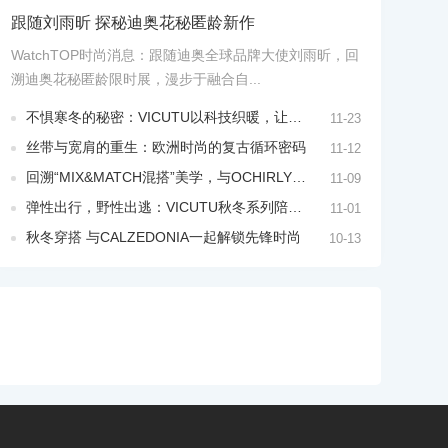
跟随刘雨昕 探秘迪奥花秘匿龄新作
WatchTOP时尚消息：跟随迪奥全球品牌大使刘雨昕，回
溯迪奥花秘匿龄限时展，漫步于融合自...
不惧寒冬的秘密：VICUTU以科技织暖，让风度与温度并行
11-23
丝带与宽肩的重生：欧洲时尚的复古循环密码
11-12
回溯“MIX&MATCH混搭”美学，与OCHIRLY共叙冬日摩登新章
11-09
弹性出行，野性出逃：VICUTU秋冬系列陪你解锁全新人设
11-01
秋冬穿搭 与CALZEDONIA一起解锁先锋时尚
10-13