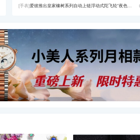
[手表]
爱彼推出皇家橡树系列自动上链浮动式陀飞轮“夜色蓝，云50”陶瓷腕表