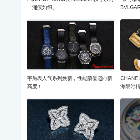
「涌痕如织」
BVLG
宇舶表人气系列焕新，性能颜值迈向新
CHANE
高度！
海限时