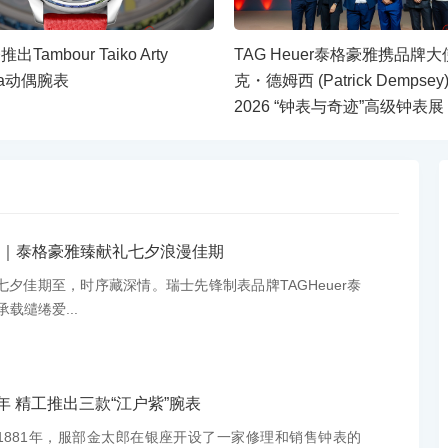
Tambour Taiko Arty
TAG Heuer泰格豪雅携品牌大
ata动偶腕表
克・德姆西 (Patrick Dempsey
2026 “钟表与奇迹”高级钟表展
｜泰格豪雅臻献礼七夕浪漫佳期
：七夕佳期至，时序藏深情。瑞士先锋制表品牌TAGHeuer泰
载缱绻爱...
年 精工推出三款“江户紫”腕表
息：1881年，服部金太郎在银座开设了一家修理和销售钟表的