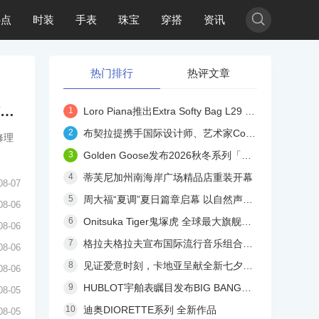

热点
时装
手表
珠宝
穿搭
资讯
热门排行
热评文章
庆祝品牌成立145周年 精工推出三款“江户紫”腕表
Loro Piana推出Extra Softy Bag L29 手袋——“LP吐司包”2026-2027秋冬系列
布契拉提携手国际设计师、艺术家Conie Vallese 呈献全新SERENISSIMA高级珠宝系列广告大片
修理
Golden Goose发布2026秋冬系列「身份衣橱」
蒂芙尼加州南海岸广场精品店重装开幕
08-07
周大福“夏调”夏日篇章启幕 以自然声韵演绎珠宝诗意
08-06
Onitsuka Tiger鬼塚虎 全球最大旗舰店于东京新宿盛大启幕
08-06
格拉夫格拉夫宣布国际流行音乐组合防弹少年团成员Jung Kook 为全球品牌大使，同步发布全新Laurence Graff Signature系列广告大片
08-06
见证爱意时刻，卡地亚呈献全新七夕情人节短片
08-06
HUBLOT宇舶表瞩目发布BIG BANG蓝宝石天蓝色腕表
08-05
迪奥DIORETTE系列 全新作品
08-05