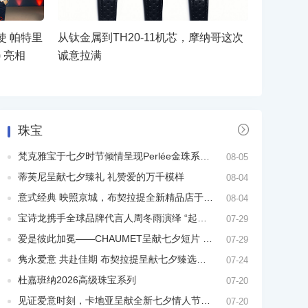
使 帕特里
从钛金属到TH20-11机芯，摩纳哥这次
) 亮相
诚意拉满

珠宝
梵克雅宝于七夕时节倾情呈现Perlée金珠系列臻作 以欢愉意趣谱写夏日恋曲
08-05
蒂芙尼呈献七夕臻礼 礼赞爱的万千模样
08-04
意式经典 映照京城，布契拉提全新精品店于国贸商城一层盛大启幕
08-04
宝诗龙携手全球品牌代言人周冬雨演绎 “起飞吧，丰盈人生” 七夕广告大片
07-29
爱是彼此加冕——CHAUMET呈献七夕短片 特邀品牌大使文淇出演、周璟豪执导
07-29
隽永爱意 共赴佳期 布契拉提呈献七夕臻选佳作
07-24
杜嘉班纳2026高级珠宝系列
07-20
见证爱意时刻，卡地亚呈献全新七夕情人节短片
07-20