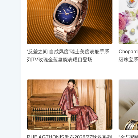
‘反差之间 自成风度’瑞士美度表舵手系
Chopar
列TV玫瑰金蓝盘腕表耀目登场
级珠宝系
RUE AGTHONIS发布2026/27秋冬系列
“金与精钢