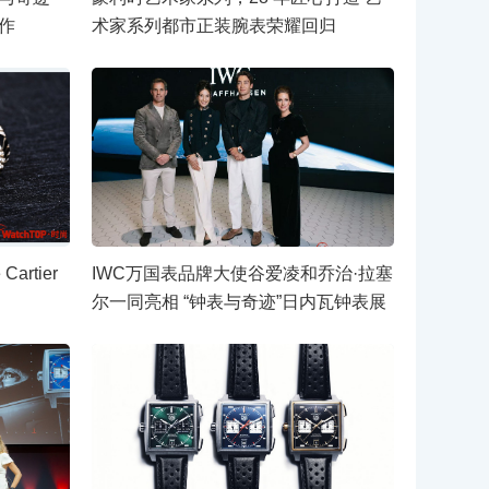
作
术家系列都市正装腕表荣耀回归
rtier
IWC万国表品牌大使谷爱凌和乔治·拉塞
尔一同亮相 “钟表与奇迹”日内瓦钟表展