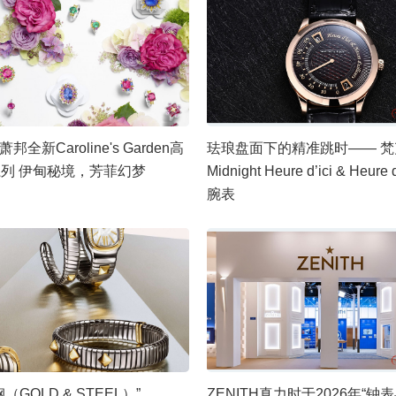
d萧邦全新Caroline's Garden高
珐琅盘面下的精准跳时—— 
列 伊甸秘境，芳菲幻梦
Midnight Heure d’ici & Heure d
腕表
（GOLD & STEEL）”
ZENITH真力时于2026年“钟