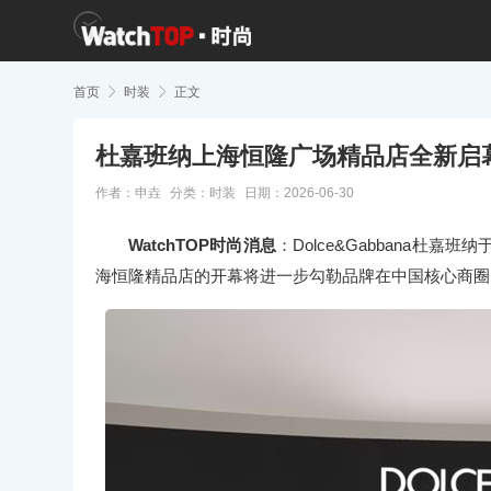
首页

时装

正文
杜嘉班纳上海恒隆广场精品店全新启
作者：申垚
分类：
时装
日期：2026-06-30
WatchTOP时尚消息
：Dolce&Gabbana
海恒隆精品店的开幕将进一步勾勒品牌在中国核心商圈