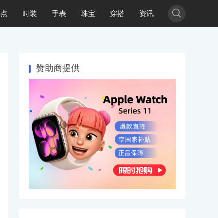

热点
时装
手表
珠宝
穿搭
资讯
赞助商提供