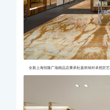
全新上海恒隆广场精品店秉承杜嘉班纳对卓然匠艺