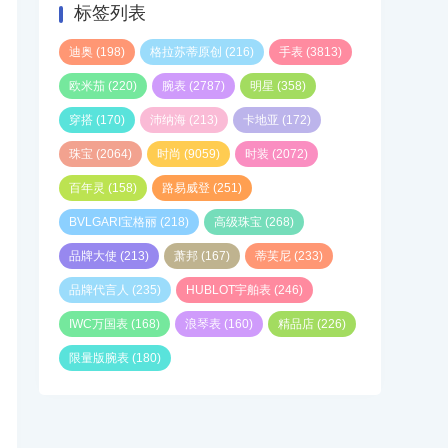
标签列表
迪奥
(198)
格拉苏蒂原创
(216)
手表
(3813)
欧米茄
(220)
腕表
(2787)
明星
(358)
穿搭
(170)
沛纳海
(213)
卡地亚
(172)
珠宝
(2064)
时尚
(9059)
时装
(2072)
百年灵
(158)
路易威登
(251)
BVLGARI宝格丽
(218)
高级珠宝
(268)
品牌大使
(213)
萧邦
(167)
蒂芙尼
(233)
品牌代言人
(235)
HUBLOT宇舶表
(246)
IWC万国表
(168)
浪琴表
(160)
精品店
(226)
限量版腕表
(180)