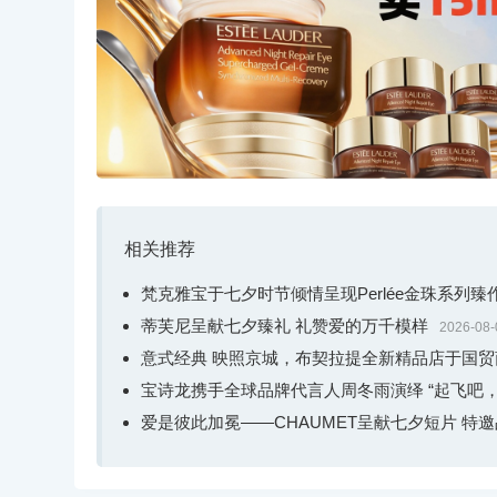
这个夏天，周大福以“夏调”重构夏日意趣，聆听
一景，一韵一形，化作可视可感的具象意境。
夏意初盈，暑气尚浅。初夏夜雨潇潇洒落，竹器
清脆嘀嗒之音悠然荡漾，奏响夏调温柔澄澈的开篇前奏
相关推荐
梵克雅宝于七夕时节倾情呈现Perlée金珠系列
蒂芙尼呈献七夕臻礼 礼赞爱的万千模样
2026-08-
意式经典 映照京城，布契拉提全新精品店于国
宝诗龙携手全球品牌代言人周冬雨演绎 “起飞吧，
爱是彼此加冕——CHAUMET呈献七夕短片 特