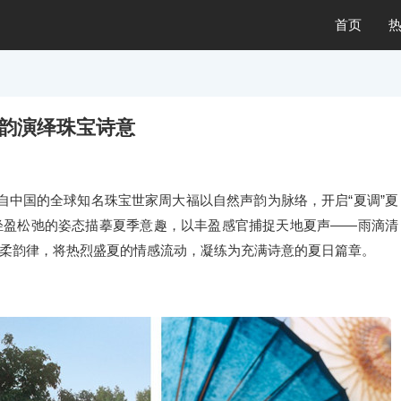
首页
声韵演绎珠宝诗意
源自中国的全球知名珠宝世家周大福以自然声韵为脉络，开启“夏调”夏
轻盈松弛的姿态描摹夏季意趣，以丰盈感官捕捉天地夏声——雨滴清
柔韵律，将热烈盛夏的情感流动，凝练为充满诗意的夏日篇章。