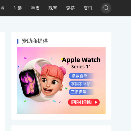

热点
时装
手表
珠宝
穿搭
资讯
赞助商提供