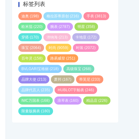
标签列表
迪奥
(198)
格拉苏蒂原创
(216)
手表
(3813)
欧米茄
(220)
腕表
(2787)
明星
(358)
穿搭
(170)
沛纳海
(213)
卡地亚
(172)
珠宝
(2064)
时尚
(9059)
时装
(2072)
百年灵
(158)
路易威登
(251)
BVLGARI宝格丽
(218)
高级珠宝
(268)
品牌大使
(213)
萧邦
(167)
蒂芙尼
(233)
品牌代言人
(235)
HUBLOT宇舶表
(246)
IWC万国表
(168)
浪琴表
(160)
精品店
(226)
限量版腕表
(180)