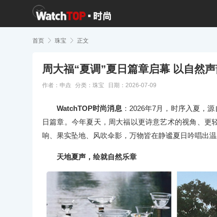
首页

珠宝

正文
周大福“夏调”夏日篇章启幕 以自然
作者：申垚
分类：
珠宝
日期：2026-07-09
WatchTOP时尚消息
：2026年7月，时序入夏，
日篇章。今年夏天，周大福以更诗意艺术的视角、更
响、果实坠地、风吹伞影，万物皆在静谧夏日吟唱出温
天地夏声，绘就自然乐章