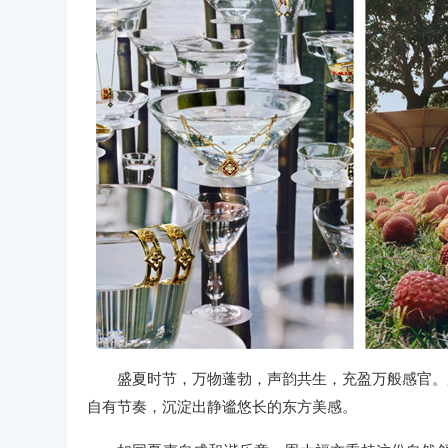
盛夏时节，万物蓬勃，声韵共生，充盈万般感官。
自有节奏，沉淀出静谧悠长的东方美感。