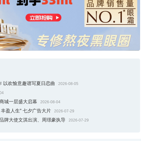
散落在天地间的自然絮语，借三段影像大片与璀璨珠宝，将夏日的一音
静立庭前承接绵长雨丝。雨珠接连落入器皿，在水面泛起层层涟漪，
。
臻作 以欢愉意趣谱写夏日恋曲
2026-08-05
04
贸商城一层盛大启幕
2026-08-04
丰盈人生” 七夕广告大片
2026-07-29
邀品牌大使文淇出演、周璟豪执导
2026-07-29