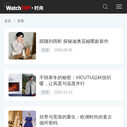


首页

穿搭
跟随刘雨昕 探秘迪奥花秘匿龄新作
穿搭
2026-08-06
不惧寒冬的秘密：VICUTU以科技织
暖，让风度与温度并行
穿搭
2025-11-23
丝带与宽肩的重生：欧洲时尚的复古
循环密码