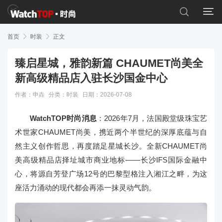


首页

时装

正文
臻启星城，雅韵新篇 CHAUMET尚美全
新高级精品店入驻长沙国金中心
作者：申垚
分类：
时装
日期：2026-07-08
WatchTOP时尚消息
：2026年7月，法国殿堂级珠宝艺
术世家CHAUMET尚美，携近两个半世纪的深厚底蕴与自
然主义创作哲思，再度踏足星城长沙。全新CHAUMET尚
美高级精品店择址城市商业地标——长沙IFS国际金融中
心，将源自芳登广场12号的巴黎型格注入湘江之畔，为这
座活力涌动的现代都会再添一抹灵动气韵。