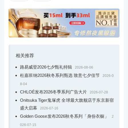
静谧空间中静心感受尚美世家对艺术的不懈追求。
相关推荐
CHAUMET尚美长沙IFS高级精品店内芳登沙龙
路易威登2026七夕甄礼特辑
2026-08-06
796年，拿破仑大帝向约瑟芬皇后求婚的戒指由尚美创
杜嘉班纳2026秋冬系列甄选 致意七夕佳节
2026-0
始人尼铎匠心打造。此后，在加冕大典上，拿破仑亲自为
8-04
约瑟芬皇后加冕，开启了“为爱加冕”的初代序章，冠冕成为
CHLOÉ发布2026冬季系列广告大片
2026-07-28
爱情誓言的永恒表达。这份关于爱的呈现，至今依然在CH
Onitsuka Tiger鬼塚虎 全球最大旗舰店于东京新宿
AUMET尚美的臻作中生动鲜活。
盛大启幕
2026-07-16
Golden Goose发布2026秋冬系列「身份衣橱」
2
时光流转，昔日约瑟芬皇后发间的冠冕，如今化作指
尖的自我表达。冠冕不再仅仅是地位、权力、与被爱的象
026-07-15