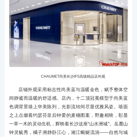
CHAUMET尚美长沙IFS高级精品店外观
店铺外观采用标志性尚美蓝与温暖金色，赋予整体空
间静谧而温暖的舒适感。店内，十二顶冠冕模型于尚美蓝
色调背景墙上华美陈列，光影流转间尽显优雅风姿。墙面
之上点缀着约瑟芬皇后钟爱的麦穗图案，野趣相映，彰显
一草一木的灵动生机，辉映着长沙这座“山水洲城”。岳麓山
钟灵毓秀，橘子洲静卧江心，湘江蜿蜒流淌——自然与城