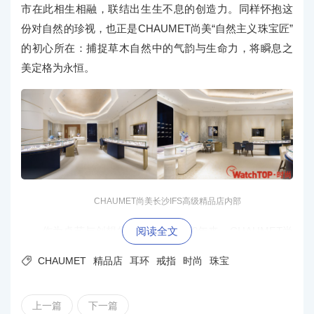
市在此相生相融，联结出生生不息的创造力。同样怀抱这
份对自然的珍视，也正是CHAUMET尚美“自然主义珠宝匠”
的初心所在：捕捉草木自然中的气韵与生命力，将瞬息之
美定格为永恒。
CHAUMET尚美长沙IFS高级精品店内部
作为卓艺与创想的先行者，近250年来，CHAUMET尚
阅读全文
美世家融汇古今，传承十三代匠人的匠心工艺，以优雅摩

CHAUMET
精品店
耳环
戒指
时尚
珠宝
登的法式格调刻画当代女性的果敢姿态。店内特设私属雅
致的“芳登沙龙Salon Vendôme”，将法式优雅与东方气韵悄
上一篇
下一篇
然相融。宾客可于此沉浸式品鉴与试戴更多系列珠宝，于