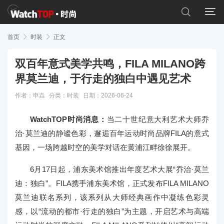


首页

时装

正文
双百年意式美学共鸣，FILA MILANO跨
界莫兰迪，于行走的独白中遇见艺术
作者：申垚
分类：
时装
日期：2026-06-24
WatchTOP时尚消息：
当二十世纪意大利艺术大师乔
治·莫兰迪的静谧色彩，邂逅百年运动时尚品牌FILA的意式
基因，一场跨越时空的美学对话在黄浦江畔徐徐展开。
6月17日起，浦东美术馆推出年度艺术大展“乔治·莫兰
迪：独白”。FILA携手浦东美术馆，正式发布FILA MILANO
莫兰迪联名系列，该系列从大师经典画作中凝练色彩灵
感，以“流动的都市·行走的独白”为主题，开启艺术与高端