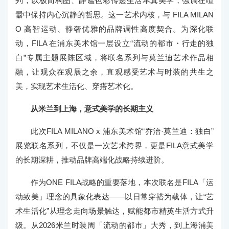
列，以极简构图、静谧色彩传递生活本真美学，强调在喧
嚣中保持内心沉静的哲思。这一艺术内核，与 FILA MILAN
O 高智运动、静奢优雅的品牌调性高度契合。为深化联
动，FILA 在浦东美术馆一层设立“流动的都市・行走的独
白”专属主题展陈区域，将联名系列与莫兰迪艺术作品相
融，让观众在观展之余，直观感受艺术与时装的共生之
美，实现艺术生活化、穿搭艺术化。
从米兰到上海，意式美学的长期主义
此次FILA MILANO x 浦东美术馆“乔治·莫兰迪：独白”
展览联名系列，不仅是一次艺术跨界，更是FILA意式美学
的长期深耕，推动品牌高端化战略持续进阶。
作为ONE FILA战略的重要落地，本次联名是FILA「运
动致美」理念的具象化表达——以日常穿搭为载体，让“艺
术生活化”从理念走向场景触达，赋能都市精英生活方式升
级。从2026米兰时装周「流动的都市」大秀，到上海浦美