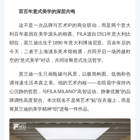
双百年意式美学的深层共鸣
这不是一次品牌与艺术IP的商业联动，而是两个意大
利百年基因在美学源头的相遇。FILA源自1911年意大利比
耶拉，莫兰迪出生于1890 年意大利博洛尼亚。百余年后的
今天，二者于上海浦东美术馆相遇，共同开启一场跨越时
空的“意式美学”对话，共同诠释意式生活哲学。
莫兰迪一生只画瓶罐与风景，以极简构图、低饱和色
调传递生活本真之美。他的艺术内核——在喧嚣中保持内
心沉静的哲思，与FILA MILANO“高智运动、静奢优雅”的品
牌调性高度契合。本次联名不是将艺术“贴”在衣服上，而是
将莫兰迪的美学精神“织”进每一件作品。