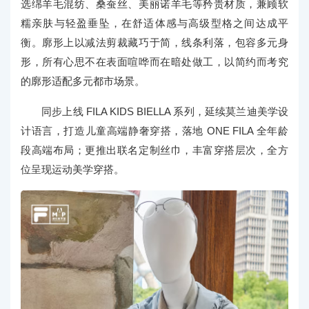
选绵羊毛混纺、桑蚕丝、美丽诺羊毛等矜贵材质，兼顾软
糯亲肤与轻盈垂坠，在舒适体感与高级型格之间达成平
衡。廓形上以减法剪裁藏巧于简，线条利落，包容多元身
形，所有心思不在表面喧哗而在暗处做工，以简约而考究
的廓形适配多元都市场景。
同步上线 FILA KIDS BIELLA 系列，延续莫兰迪美学设
计语言，打造儿童高端静奢穿搭，落地 ONE FILA 全年龄
段高端布局；更推出联名定制丝巾，丰富穿搭层次，全方
位呈现运动美学穿搭。