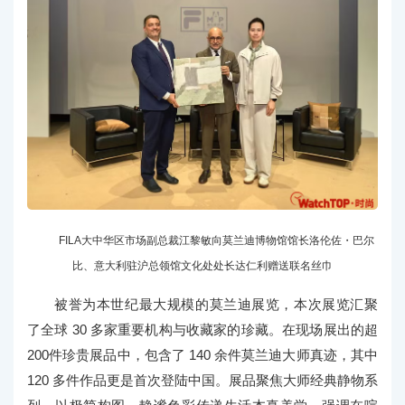
FILA大中华区市场副总裁江黎敏向莫兰迪博物馆馆长洛伦佐・巴尔
比、意大利驻沪总领馆文化处处长达仁利赠送联名丝巾
被誉为本世纪最大规模的莫兰迪展览，本次展览汇聚
了全球 30 多家重要机构与收藏家的珍藏。在现场展出的超
200件珍贵展品中，包含了 140 余件莫兰迪大师真迹，其中
120 多件作品更是首次登陆中国。展品聚焦大师经典静物系