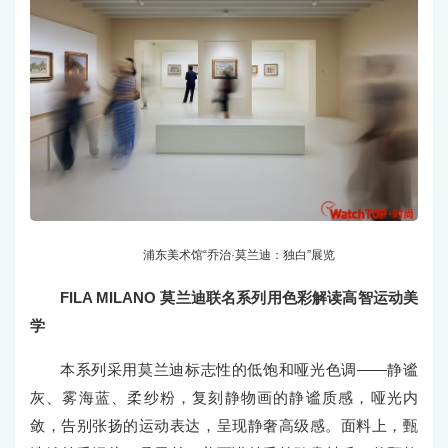
浦东美术馆“乔治·莫兰迪：独白”展览
FILA MILANO 莫兰迪联名系列用色彩解读高智运动美
学
本系列采用莫兰迪标志性的低饱和哑光色调——静谧
灰、雾海蓝、柔纱粉，复刻静物画的静谧质感，哑光内
敛，告别张扬的运动表达，呈现静奢高级感。面料上，甄