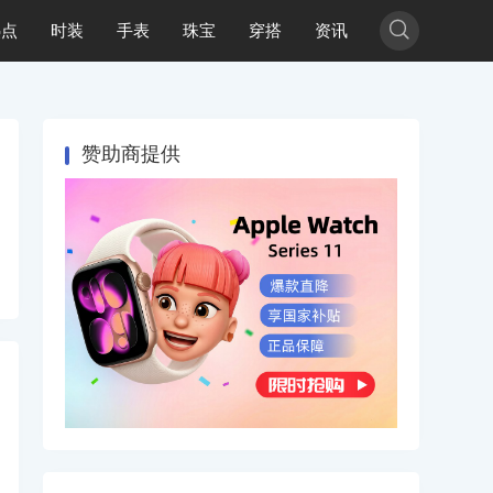

热点
时装
手表
珠宝
穿搭
资讯
赞助商提供