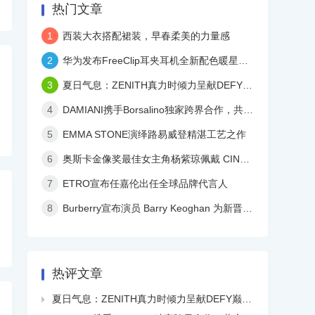
热门文章
1
西装大衣搭配裙装，早春柔美的力量感
2
华为发布FreeClip耳夹耳机全新配色暖星云，再度引领时尚潮流！
3
夏日气息：ZENITH真力时倾力呈献DEFY巅峰系列镂空天际腕表白色陶瓷款
4
DAMIANI携手Borsalino独家跨界合作，共庆品牌百年华诞
5
EMMA STONE演绎路易威登精湛工艺之作
6
奥斯卡金像奖最佳女主角杨紫琼佩戴 CINDY CHAO 艺术珠宝亮相颁奖典礼
7
ETRO宣布任嘉伦出任全球品牌代言人
8
Burberry宣布演员 Barry Keoghan 为新晋品牌大使
热评文章
夏日气息：ZENITH真力时倾力呈献DEFY巅峰系列镂空天际腕表白色陶瓷款
