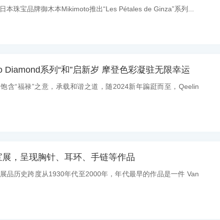
珠宝品牌御木本Mikimoto推出“Les Pétales de Ginza”系列...
 Echo Diamond系列“和”启新岁 摩登色彩凝驻无限幸运
：饱含“福禄”之意，承载和谐之道，随2024新年蹁跹而至，Qeelin
宝展，呈现胸针、耳环、手链等作品
：展品历史跨度从1930年代至2000年，年代最早的作品是一件 Van