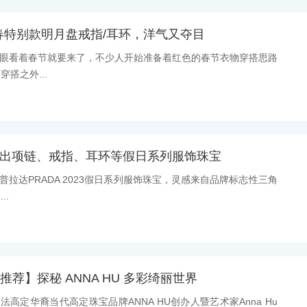
M新春特别款明月盘戒指/耳环，洋气又夺目
消息：眼看着春节就要来了，不少人开始准备着红色的春节衣物穿搭思路
搭之外...
 推出项链、戒指、耳环等假日系列服饰珠宝
息：普拉达PRADA 2023假日系列服饰珠宝，灵感来自品牌标志性三角
..
品推荐】探秘 ANNA HU 多彩绮丽世界
：法高定华裔当代高定珠宝品牌ANNA HU创办人暨艺术家Anna Hu