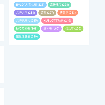
BVLGARI宝格丽
(218)
高级珠宝
(268)
品牌大使
(213)
萧邦
(167)
蒂芙尼
(233)
品牌代言人
(235)
HUBLOT宇舶表
(246)
IWC万国表
(168)
浪琴表
(160)
精品店
(226)
限量版腕表
(180)