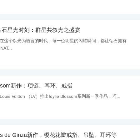
T钻石星光时刻：群星共叙光之盛宴
消息：在这个以光为语言的时代，每一位明星的闪耀瞬间，都让钻石拥有
T...
 Blossom新作：项链、耳环、戒指
uis Vuitton （LV）推出Idylle Blossom系列新一季作品，巧...
ales de Ginza新作，樱花花瓣戒指、吊坠、耳环等