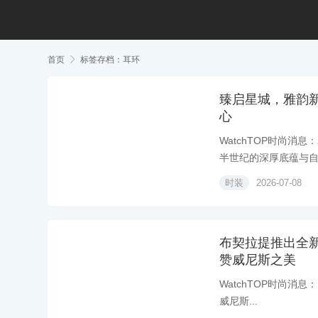
首页

标签存档：耳环
臻启星城，雅韵新
心
WatchTOP时尚消
半世纪的深厚底蕴与自.
时装
2026-07-08
布契拉提推出全新S
赞威尼斯之美
WatchTOP时尚消息：
威尼斯...