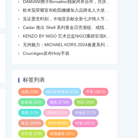
DAMIANI携手Borsalino独家跨界合作，共庆品牌百年华诞

欧米茄荣耀宣布欧阳娜娜加入品牌名人大使大家庭

见证爱意时刻，卡地亚呈献全新七夕情人节短片

Cadar 推出 Shell 系列黄金贝壳项链、戒指、耳环等

KENZO BY NIGO 艺术总监NIGO重磅呈现KENZO 2024春夏系列广告大片

无拘魅力：MICHAEL KORS 2024春夏系列广告大片正式发布

Courrèges发布Holy手袋

标签列表
迪奥
(198)
格拉苏蒂原创
(216)
手表
(3813)
欧米茄
(220)
腕表
(2788)
明星
(358)
穿搭
(170)
沛纳海
(213)
卡地亚
(172)
珠宝
(2064)
时尚
(9059)
时装
(2072)
百年灵
(158)
路易威登
(251)