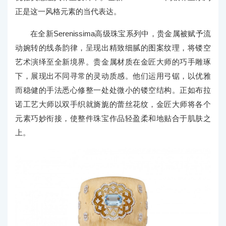
正是这一风格元素的当代表达。
在全新Serenissima高级珠宝系列中，贵金属被赋予流
动婉转的线条韵律，呈现出精致细腻的图案纹理，将镂空
艺术演绎至全新境界。贵金属材质在金匠大师的巧手雕琢
下，展现出不同寻常的灵动质感。他们运用弓锯，以优雅
而稳健的手法悉心修整一处处微小的镂空结构。正如布拉
诺工艺大师以双手织就旖旎的蕾丝花纹，金匠大师将各个
元素巧妙衔接，使整件珠宝作品轻盈柔和地贴合于肌肤之
上。