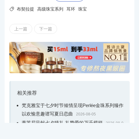

布契拉提
高级珠宝系列
耳环
珠宝
上一篇
下一篇
相关推荐
梵克雅宝于七夕时节倾情呈现Perlée金珠系列臻作
以欢愉意趣谱写夏日恋曲
2026-08-05
蒂芙尼呈献七夕臻礼 礼赞爱的万千模样
2026-08-0
4