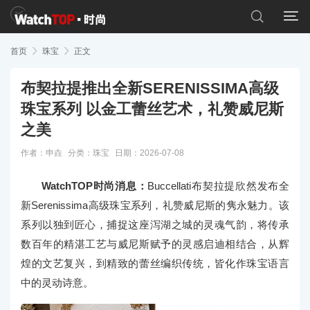


首页

珠宝

正文
布契拉提推出全新SERENISSIMA高级
珠宝系列 以金工蕾丝艺术，礼赞威尼斯
之美
作者：申垚
分类：
珠宝
日期：2026-07-08
WatchTOP时尚消息：
Buccellati布契拉提欣然发布全
新Serenissima高级珠宝系列，礼赞威尼斯的隽永魅力。该
系列以独到匠心，捕捉这座泻湖之城的灵魂气韵，将传承
数百年的精湛工艺与威尼斯赋予的灵感启迪相结合，从辉
煌的文艺复兴，到精致的蕾丝编织传统，皆化作珠宝语言
中的灵动诗意。