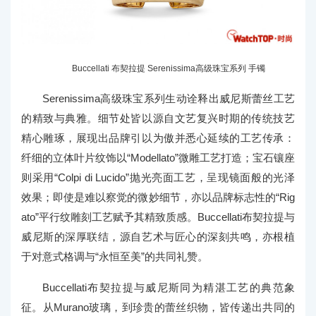
Buccellati 布契拉提 Serenissima高级珠宝系列 手镯
Serenissima高级珠宝系列生动诠释出威尼斯蕾丝工艺
的精致与典雅。细节处皆以源自文艺复兴时期的传统技艺
精心雕琢，展现出品牌引以为傲并悉心延续的工艺传承：
纤细的立体叶片纹饰以“Modellato”微雕工艺打造；宝石镶座
则采用“Colpi di Lucido”抛光亮面工艺，呈现镜面般的光泽
效果；即使是难以察觉的微妙细节，亦以品牌标志性的“Rig
ato”平行纹雕刻工艺赋予其精致质感。Buccellati布契拉提与
威尼斯的深厚联结，源自艺术与匠心的深刻共鸣，亦根植
于对意式格调与“永恒至美”的共同礼赞。
Buccellati布契拉提与威尼斯同为精湛工艺的典范象
征。从Murano玻璃，到珍贵的蕾丝织物，皆传递出共同的