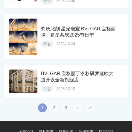
资讯
2025-12-30
欢庆此刻 星光璨耀 BVLGARI宝格丽
携手群星共庆2025节日季
手表
2025-12-24
BVLGARI宝格丽于洛杉矶罗迪欧大
道开设全新旗舰店
手表
2025-12-12
›
››
1
2
3
关于我们
隐私声明
服务协议
法律声明
联系我们