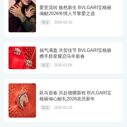
爱意流转 焕然新生 BVLGARI宝格丽
倾献2026年情人节挚爱之选
珠宝
2026-02-10
福气满盈 共贺佳节 BVLGARI宝格丽
携手群星耀启马年新春
珠宝
2026-02-05
跃马迎春 共赴骁骥新程 BVLGARI宝
格丽倾心献礼2026农历新年
珠宝
2026-01-23