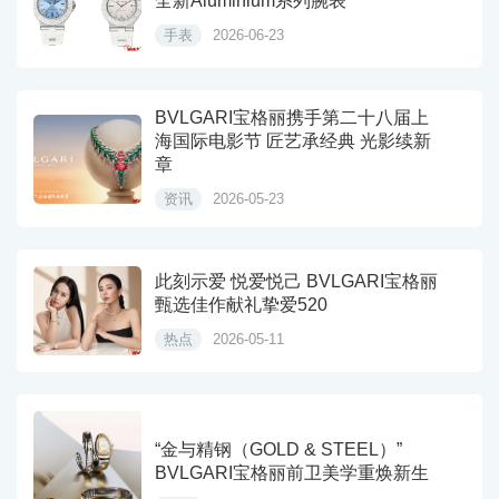
全新Aluminium系列腕表
手表
2026-06-23
BVLGARI宝格丽携手第二十八届上
海国际电影节 匠艺承经典 光影续新
章
资讯
2026-05-23
此刻示爱 悦爱悦己 BVLGARI宝格丽
甄选佳作献礼挚爱520
热点
2026-05-11
“金与精钢（GOLD & STEEL）”
BVLGARI宝格丽前卫美学重焕新生