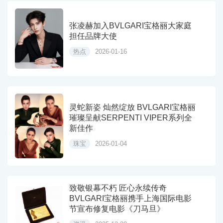
张凌赫加入BVLGARI宝格丽大家庭
担任品牌大使
热点
2026-01-16
灵蛇新姿 灿然绽放 BVLGARI宝格丽
璀璨呈献SERPENTI VIPER系列全
新佳作
珠宝
2026-01-04
致敬银幕不朽 匠心永续传奇
BVLGARI宝格丽携手上海国际电影
节宣布修复电影《刀马旦》