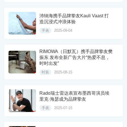
沛纳海携手品牌挚友Kauli Vaast 打
造沉浸式冲浪体验
手表
2025-09-04
RIMOWA（日默瓦）携手品牌挚友樊
振东 发布全新广告大片“热爱不息，
时时出发”
时装
2025-08-15
Rado瑞士雷达表宣布墨西哥演员埃
里克·海瑟成为品牌挚友
手表
2025-07-15