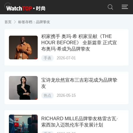


首页

标签存档：品牌挚友
积家携手 奥玛·希 积家呈献《THE
HOUR BEFORE》 全新篇章 正式宣
布奥玛·希成为品牌挚友
手表
2026-07-01
宝诗龙欣然宣布三吉彩花成为品牌挚
友
热点
2026-05-15
RICHARD MILLE品牌挚友格雷古瓦·
索西加入迈凯伦车手发展计划