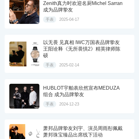
Zenith真力时欢迎名厨Michel Sarran
成为品牌挚友
手表
2025-04-17
以无畏 见真相 IWC万国表品牌挚友
王阳诠释《无所畏惧2》精英律师陈
硕
手表
2025-02-14
HUBLOT宇舶表欣然宣布MEDUZA
组合 成为品牌挚友
手表
2024-12-23
萧邦品牌挚友刘宇、演员周雨彤佩戴
萧邦珠宝臻品出席线下活动