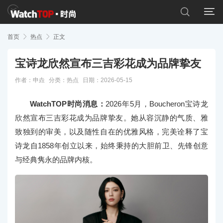


首页

热点

正文
宝诗龙欣然宣布三吉彩花成为品牌挚友
作者：申垚
分类：
热点
日期：2026-05-15
WatchTOP时尚消息：
2026年5月，Boucheron宝诗龙
欣然宣布三吉彩花成为品牌挚友。她从容沉静的气质、雅
致独到的审美，以及随性自在的优雅风格，完美诠释了宝
诗龙自1858年创立以来，始终秉持的大胆前卫、先锋创意
与经典隽永的品牌内核。