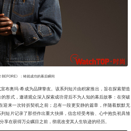
UR BEFORE》：铸就成功的幕后瞬间
，藉此正式宣布奥玛·希成为品牌挚友。该系列短片由积家推出，旨在探索塑造
以纪实短片的形式，邀请观众深入探索成功背后不为人知的幕后故事：在突破
在迎来一次转折契机之前；总有一段更安静的篇章，伴随着默默无
系列短片记录了那些作出重大抉择，信念经受考验、心中抱负初具雏
分享在获得万众瞩目之前，彻底改变其人生轨迹的经历。