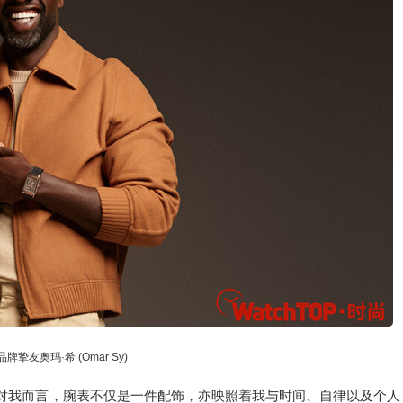
牌挚友奥玛·希 (Omar Sy)
“对我而言，腕表不仅是一件配饰，亦映照着我与时间、自律以及个人