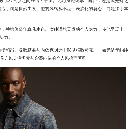
温暖亲和气质之间难得的平衡。无论身处银幕、舞台，还是聚光灯之
塑造，而是自然生发。他的风格从不流于表演化的姿态，而是源于本
战，并始终坚守真我本色。这种浑然天成的个人魅力，使他呈现出一
染力。
均衡和谐、极致精准与内敛克制之中彰显精致考究。一如凭借简约纯
玛·希亦以灵活多元与含蓄内敛的个人风格而著称。