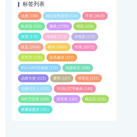
标签列表
迪奥
(198)
格拉苏蒂原创
(216)
手表
(3818)
欧米茄
(220)
腕表
(2790)
明星
(358)
穿搭
(170)
沛纳海
(213)
卡地亚
(172)
珠宝
(2066)
时尚
(9065)
时装
(2072)
百年灵
(158)
路易威登
(251)
BVLGARI宝格丽
(218)
高级珠宝
(268)
品牌大使
(213)
萧邦
(167)
蒂芙尼
(233)
品牌代言人
(235)
HUBLOT宇舶表
(246)
IWC万国表
(168)
浪琴表
(160)
精品店
(226)
限量版腕表
(181)