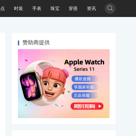

热点
时装
手表
珠宝
穿搭
资讯
赞助商提供