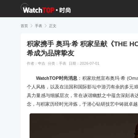
首页

手表

正文
积家携手 奥玛·希 积家呈献《THE H
希成为品牌挚友
作者：申垚
分类：
手表
日期：2026-07-01
WatchTOP时尚消息
：积家欣然宣布奥玛·希 (Om
个人风格，以及在法国和国际影坛中游刃有余的多元戏
具力量感与细腻层次，常在诙谐幽默之中蕴含深刻表
念，与积家历经时光淬炼，于潜心钻研技艺中铸就卓越