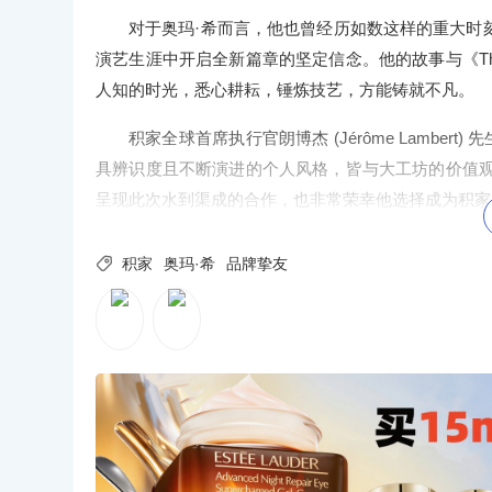
对于奥玛·希而言，他也曾经历如数
这样的重大时
演艺生涯中开启全新篇章的坚定信念。他的故事与《The 
人知的时光，悉心耕耘，锤炼技艺，方能铸就不凡。
积家全球首席执行官朗博杰 (Jérôme Lambe
具辨识度且不断演进的个人风格，皆与大工坊的价值观与美学
呈现此次水到渠成的合作，也非常荣幸他选择成为积家

积家
奥玛·希
品牌挚友