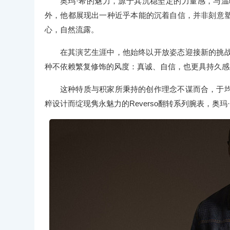
奥玛·希的魅力，源于其沉稳坚定的力量感，与
外，他都展现出一种近乎本能的沉着自信，并非刻意
心，自然流露。
在其演艺生涯中，他始终以开放姿态迎接新的挑
种不依赖繁复修饰的风度：真诚、自信，也更具持久感
这种特质与积家所秉持的创作理念不谋而合，于
粹设计而绽现隽永魅力的Reverso翻转系列腕表，奥