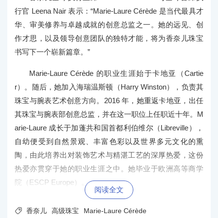
行官 Leena Nair 表示：“Marie-Laure Cérède 是当代最具才
华、审美修养与卓越成就的创意总监之一。她的远见、创
作才思，以及领导创意团队的独特才能，将为香奈儿珠宝
书写下一个崭新篇章。”
Marie-Laure Cérède 的职业生涯始于卡地亚（Cartie
r）。随后，她加入海瑞温斯顿（Harry Winston），负责其
珠宝与腕表艺术创意方向。2016 年，她重返卡地亚，出任
其珠宝与腕表部创意总监，并在这一职位上任职近十年。M
arie-Laure 成长于加蓬共和国首都利伯维尔（Libreville），
自幼便受到自然景观、丰富色彩以及世界多元文化的熏
陶，由此培养出对装饰艺术与精湛工艺的深厚热爱，这份
热爱亦贯穿于她的职业生涯之中。她毕业于
欧洲高等商学
院（ESCP Europe）。
阅读全文

香奈儿
高级珠宝
Marie-Laure Cérède