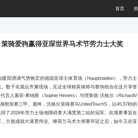
首页
 策骑爱驹赢得亚琛世界马术节劳力士大奖
–当暖阳洒满气势恢宏的德国亚琛主体育场（Hauptstadion），劳力士
点。数千名观众齐聚现场，见证全球精英骑师与赛驹组合在这片享誉
·希纳斯（Sophie Hinners）与理查德·沃格尔（RichardV
加赛三甲。最终，沃格尔策骑赛马UnitedTouchS，以45.57秒的
得了2026年劳力士场地障碍赛大满贯第二站的冠军。此项赛事旨在
军，方能成就大满贯伟业。继荷兰马术大师赛夺冠之后，如今又在亚