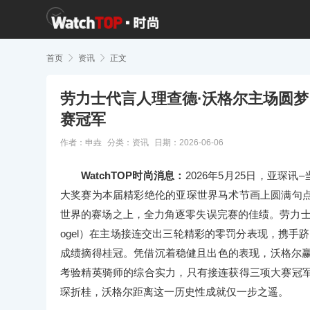
首页

资讯

正文
劳力士代言人理查德·沃格尔主场圆梦
赛冠军
作者：申垚
分类：
资讯
日期：2026-06-06
WatchTOP时尚消息：
2026年5月25日，亚琛讯
大奖赛为本届精彩绝伦的亚琛世界马术节画上圆满句
世界的赛场之上，全力角逐零失误完赛的佳绩。劳力士代言人索菲
ogel）在主场接连交出三轮精彩的零罚分表现，携手跻身附
成绩摘得桂冠。凭借沉着稳健且出色的表现，沃格尔赢
考验精英骑师的综合实力，只有接连获得三项大赛冠
琛折桂，沃格尔距离这一历史性成就仅一步之遥。