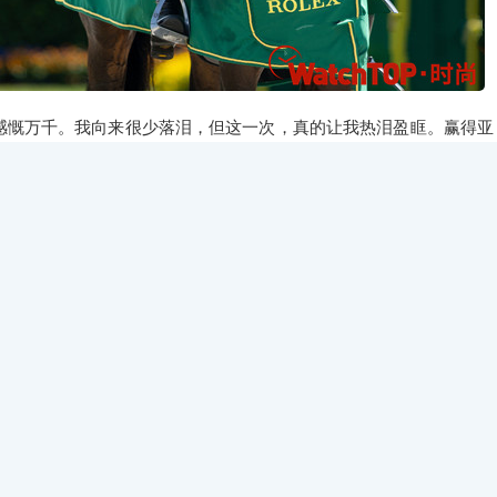
感慨万千。我向来很少落泪，但这一次，真的让我热泪盈眶。赢得亚
我是以［劳力士场地障碍赛大满贯］有力竞争者的身份登场，目标自
uchS确实承受着不小的压力，但现场观众的呐喊助威给予了我们无穷力