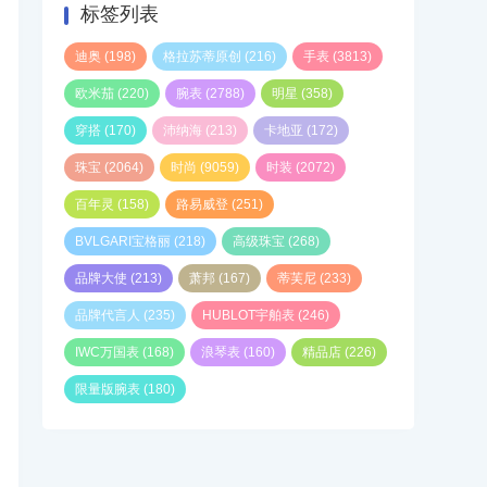
标签列表
迪奥
(198)
格拉苏蒂原创
(216)
手表
(3813)
欧米茄
(220)
腕表
(2788)
明星
(358)
穿搭
(170)
沛纳海
(213)
卡地亚
(172)
珠宝
(2064)
时尚
(9059)
时装
(2072)
百年灵
(158)
路易威登
(251)
BVLGARI宝格丽
(218)
高级珠宝
(268)
品牌大使
(213)
萧邦
(167)
蒂芙尼
(233)
品牌代言人
(235)
HUBLOT宇舶表
(246)
IWC万国表
(168)
浪琴表
(160)
精品店
(226)
限量版腕表
(180)