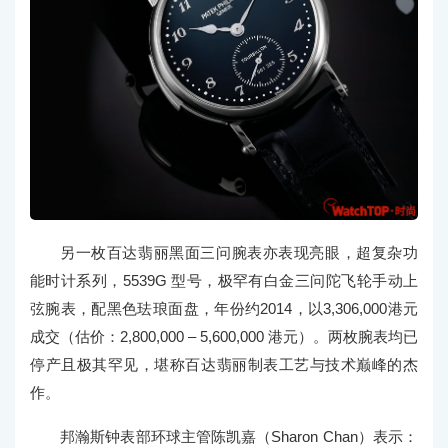
另一枚百达翡丽黑面三问腕表亦表现亮眼，超复杂功
能时计系列，5539G 型号，极罕有白金三问陀飞轮手动上
弦腕表，配黑色珐琅面盘，年份约2014，以3,306,000港元
成交（估价：2,800,000 – 5,600,000 港元）。两枚腕表均已
停产且极其罕见，堪称百达翡丽制表工艺与技术巅峰的杰
作。
邦瀚斯钟表部环球主管陈凯嘉（Sharon Chan）表示：