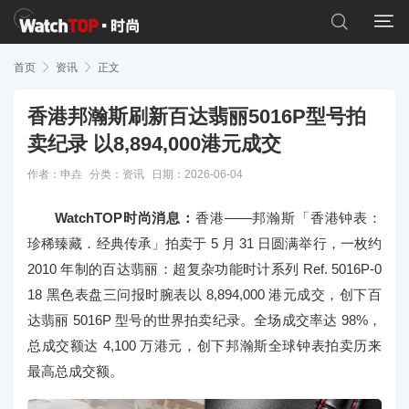


首页

资讯

正文
香港邦瀚斯刷新百达翡丽5016P型号拍
卖纪录 以8,894,000港元成交
作者：申垚
分类：
资讯
日期：2026-06-04
WatchTOP时尚消息：
香港——邦瀚斯「香港钟表：
珍稀臻藏．经典传承」拍卖于 5 月 31 日圆满举行，一枚约
2010 年制的百达翡丽：超复杂功能时计系列 Ref. 5016P-0
18 黑色表盘三问报时腕表以 8,894,000 港元成交，创下百
达翡丽 5016P 型号的世界拍卖纪录。全场成交率达 98%，
总成交额达 4,100 万港元，创下邦瀚斯全球钟表拍卖历来
最高总成交额。