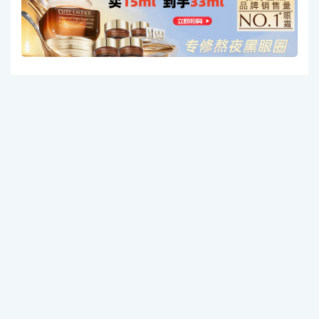
Greubel Forsey：Balancier Contemporain，限量编号1
7/33，罕见卓越限量白金手动上弦腕表，配备动力储存显
示，年份约2021。全球限量发行33枚，2025年已正式停
产。腕表完美展现Greubel Forsey对细节的追求，亦是藏家
心中无可替代的标志，以1,528,000港元成交（估价：1,10
0,000 – 2,000,000港元）
阅读全文

香港邦瀚斯
拍卖
百达翡丽
上一篇
下一篇