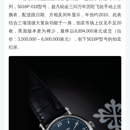
列，5016P-018型号，超凡铂金三问万年历陀飞轮手动上弦
腕表，配逆跳日期、月相及闰年显示，年份约2010。此表
结合三项顶级大复杂功能于一身，拍卖市场上仅见不足20
枚，黑面版本更为稀少，最终以8,894,000港元成交（估
价：3,500,000 – 6,000,000港元），创下5016P型号的拍卖
纪录。