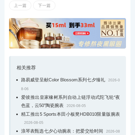
上一篇
下一篇
相关推荐
限量版中，「暖橙」熊猫是为2025年锡尔夫雷塔经典
路易威登呈献Color Blossom系列七夕臻礼
2026-0
汽车拉力赛推出，独特的暖橙色表盘温暖而富有活力。
8-06
「观澜」灵感源自1980年代意大利拉力赛车涂装，山霭蓝
爱彼推出皇家橡树系列自动上链浮动式陀飞轮“夜
与星芒黄撞色，兼具沉静与热情。
色蓝，云50”陶瓷腕表
2026-08-05
精工推出5 Sports本田小板凳HDB010限量版腕表
2026-08-05
浪琴表甄选七夕心动腕表：把爱交给时间
2026-08