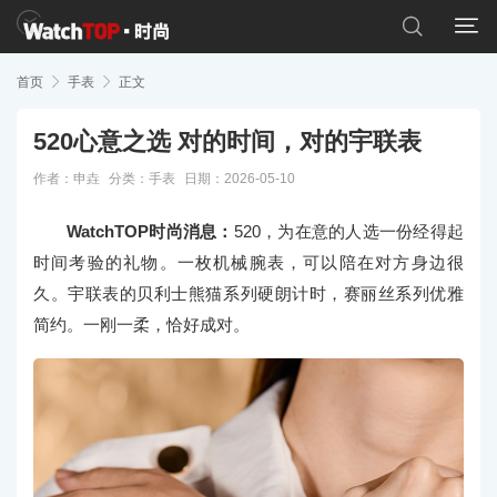


首页

手表

正文
520心意之选 对的时间，对的宇联表
作者：申垚
分类：
手表
日期：2026-05-10
WatchTOP时尚消息：
520，为在意的人选一份经得起
时间考验的礼物。一枚机械腕表，可以陪在对方身边很
久。宇联表的贝利士熊猫系列硬朗计时，赛丽丝系列优雅
简约。一刚一柔，恰好成对。