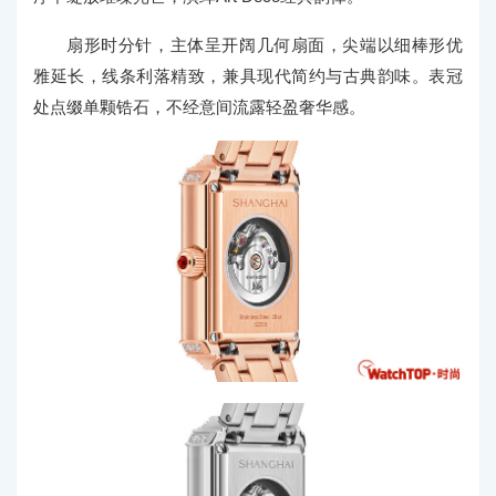
扇形时分针，主体呈开阔几何扇面，尖端以细棒形优
雅延长，线条利落精致，兼具现代简约与古典韵味。表冠
处点缀单颗锆石，不经意间流露轻盈奢华感。