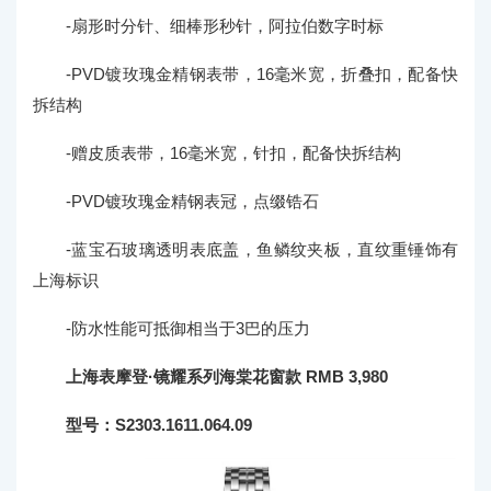
-扇形时分针、细棒形秒针，阿拉伯数字时标
-PVD镀玫瑰金精钢表带，16毫米宽，折叠扣，配备快
拆结构
-赠皮质表带，16毫米宽，针扣，配备快拆结构
-PVD镀玫瑰金精钢表冠，点缀锆石
-蓝宝石玻璃透明表底盖，鱼鳞纹夹板，直纹重锤饰有
上海标识
-防水性能可抵御相当于3巴的压力
上海表摩登·镜耀系列海棠花窗款 RMB 3,980
型号：S2303.1611.064.09