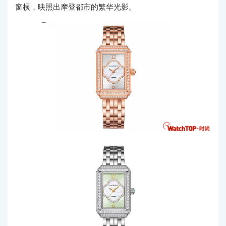
窗棂，映照出摩登都市的繁华光影。