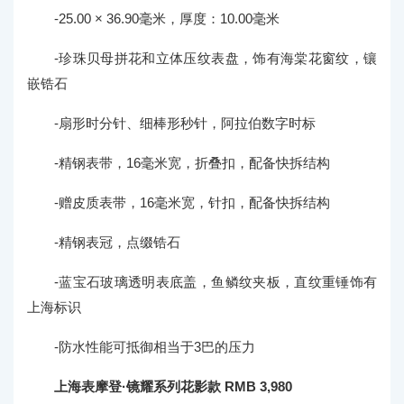
-25.00 × 36.90毫米，厚度：10.00毫米
-珍珠贝母拼花和立体压纹表盘，饰有海棠花窗纹，镶
嵌锆石
-扇形时分针、细棒形秒针，阿拉伯数字时标
-精钢表带，16毫米宽，折叠扣，配备快拆结构
-赠皮质表带，16毫米宽，针扣，配备快拆结构
-精钢表冠，点缀锆石
-蓝宝石玻璃透明表底盖，鱼鳞纹夹板，直纹重锤饰有
上海标识
-防水性能可抵御相当于3巴的压力
上海表摩登·镜耀系列花影款 RMB 3,980