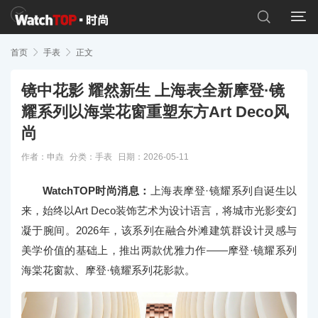


首页

手表

正文
镜中花影 耀然新生 上海表全新摩登·镜
耀系列以海棠花窗重塑东方Art Deco风
尚
作者：申垚
分类：
手表
日期：2026-05-11
WatchTOP时尚消息：
上海表摩登·镜耀系列自诞生以
来，始终以Art Deco装饰艺术为设计语言，将城市光影变幻
凝于腕间。2026年，该系列在融合外滩建筑群设计灵感与
美学价值的基础上，推出两款优雅力作——摩登·镜耀系列
海棠花窗款、摩登·镜耀系列花影款。