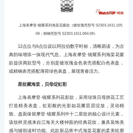
上海表摩登·镜耀系列海棠花窗款（镀玫瑰壳型号 S2303.1611.105.
09；精钢壳型号 S2303.1611.064.09）
12点位与6点位设以阿拉伯数字时标，清晰易读，为古
典韵味增添一抹现代气息。上海表摩登·镜耀系列海棠花窗
款提供两款型号，分别是镀玫瑰金色表壳搭配白色表盘，
或精钢表壳搭配薄荷绿色表盘，展现青春活力。
星纹藏海棠，贝母绽虹彩
上海表摩登·镜耀系列花影款，采用珍珠贝母拼花工艺
打造精美表盘，虹彩般的光影如花瓣层层绽放，灵动精
致。盘面保留摩登·镜耀系列中十二星纹的核心设计元素，
该纹样灵感来自江海关大楼钟面的经典花纹，兼具装饰美
感与辅助读时功能。此款新品将中式海棠花窗的柔美轮廓