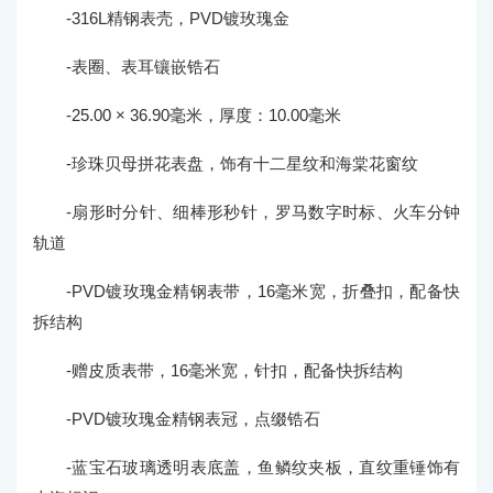
-316L精钢表壳，PVD镀玫瑰金
-表圈、表耳镶嵌锆石
-25.00 × 36.90毫米，厚度：10.00毫米
-珍珠贝母拼花表盘，饰有十二星纹和海棠花窗纹
-扇形时分针、细棒形秒针，罗马数字时标、火车分钟
轨道
-PVD镀玫瑰金精钢表带，16毫米宽，折叠扣，配备快
拆结构
-赠皮质表带，16毫米宽，针扣，配备快拆结构
-PVD镀玫瑰金精钢表冠，点缀锆石
-蓝宝石玻璃透明表底盖，鱼鳞纹夹板，直纹重锤饰有