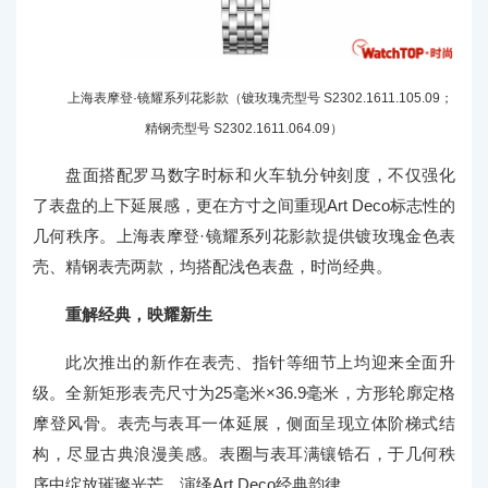
上海表摩登·镜耀系列花影款（镀玫瑰壳型号 S2302.1611.105.09；
精钢壳型号 S2302.1611.064.09）
盘面搭配罗马数字时标和火车轨分钟刻度，不仅强化
了表盘的上下延展感，更在方寸之间重现Art Deco标志性的
几何秩序。上海表摩登·镜耀系列花影款提供镀玫瑰金色表
壳、精钢表壳两款，均搭配浅色表盘，时尚经典。
重解经典，映耀新生
此次推出的新作在表壳、指针等细节上均迎来全面升
级。全新矩形表壳尺寸为25毫米×36.9毫米，方形轮廓定格
摩登风骨。表壳与表耳一体延展，侧面呈现立体阶梯式结
构，尽显古典浪漫美感。表圈与表耳满镶锆石，于几何秩
序中绽放璀璨光芒，演绎Art Deco经典韵律。