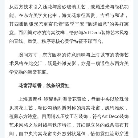
从西方技术引入压花与磨砂玻璃工艺，兼顾透光与隐私功
能。在东方美学文化中，海棠花象征富贵、吉祥与和谐，
其四瓣圆弧形态更寄托着“四季平安”“圆满如意”的美好寓
意。而四瓣对称的海棠纹样，恰好与Art Deco装饰艺术风格
的直线、重复、秩序等核心美学特征不谋而合。
腕间方寸，东方园林的诗意韵味与上海城市的装饰艺
术风格在此交汇，既是外滩光影，亦是一扇通往东西方美
学交融的海棠花窗。
花窗浮暗香，线条织霓虹
上海表摩登·镜耀系列海棠花窗款，盘面中央以珍珠母
贝拼花工艺，精妙勾勒四瓣对称的海棠花窗，婉约雅致，
蕴藏东方诗意。四周辅以压纹工艺装饰，符合Art Deco装饰
艺术风格之放射线与秩序特征，其细腻立体的线条满布其
间，自中央海棠花窗向外放射状延伸，恰似霓虹流彩穿透