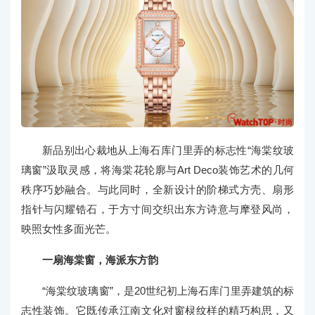
新品别出心裁地从上海石库门里弄的标志性“海棠纹玻
璃窗”汲取灵感，将海棠花轮廓与Art Deco装饰艺术的几何
秩序巧妙融合。与此同时，全新设计的阶梯式方壳、扇形
指针与闪耀锆石，于方寸间交织出东方诗意与摩登风尚，
映照女性多面光芒。
一扇海棠窗，海派东方韵
“海棠纹玻璃窗”，是20世纪初上海石库门里弄建筑的标
志性装饰。它既传承江南文化对窗棂纹样的精巧构思，又