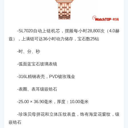
-SL7020自动上链机芯，摆频每小时28,800次（4.0赫
兹），上满链可达36小时动力储存，宝石数25钻
-时、分、秒
-弧面蓝宝石玻璃表镜
-316L精钢表壳，PVD镀玫瑰金
-表圈、表耳镶嵌锆石
-25.00 × 36.90毫米，厚度：10.00毫米
-珍珠贝母拼花和立体压纹表盘，饰有海棠花窗纹，镶
嵌锆石