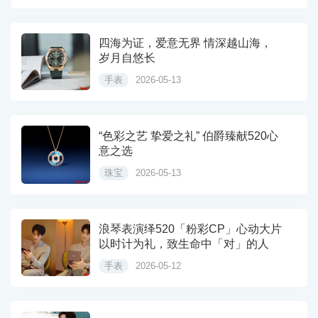
四海为证，爱意无界 情深越山海，
岁月自悠长
手表
2026-05-13
“色彩之艺 挚爱之礼” 伯爵臻献520心
意之选
珠宝
2026-05-13
浪琴表演绎520「粉彩CP」心动大片
以时计为礼，致生命中「对」的人
手表
2026-05-12