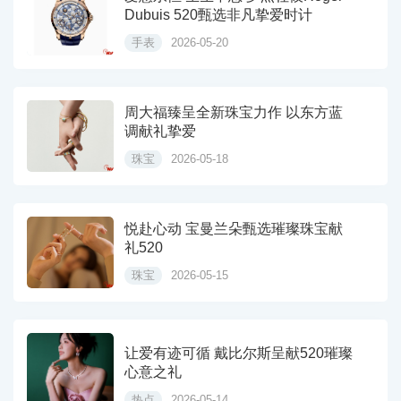
Dubuis 520甄选非凡挚爱时计
手表
2026-05-20
周大福臻呈全新珠宝力作 以东方蓝
调献礼挚爱
珠宝
2026-05-18
悦赴心动 宝曼兰朵甄选璀璨珠宝献
礼520
珠宝
2026-05-15
让爱有迹可循 戴比尔斯呈献520璀璨
心意之礼
热点
2026-05-14