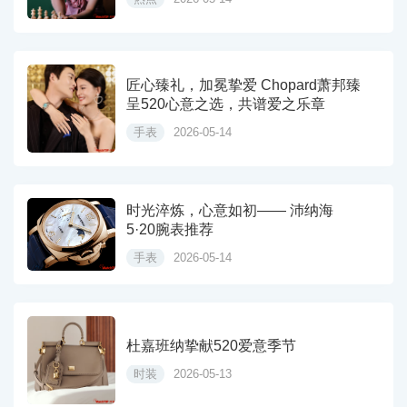
匠心臻礼，加冕挚爱 Chopard萧邦臻
呈520心意之选，共谱爱之乐章
手表
2026-05-14
时光淬炼，心意如初—— 沛纳海
5·20腕表推荐
手表
2026-05-14
杜嘉班纳挚献520爱意季节
时装
2026-05-13