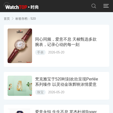


首页

标签存档：520
同心同频，爱意不息 天梭甄选多款
腕表，记录心动的每一刻
手表
2026-05-20
梵克雅宝于520时刻欢欣呈现Perlée
系列臻作 以灵动金珠辉映浓情爱意
珠宝
2026-05-20
爱意永恒 生生不息 罗杰杜彼Roger