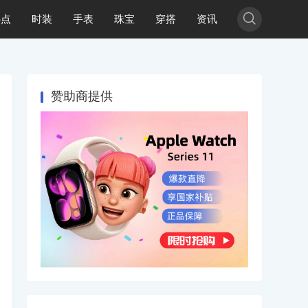

热点
时装
手表
珠宝
穿搭
资讯
赞助商提供