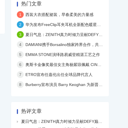
热门文章
1
西装大衣搭配裙装，早春柔美的力量感
2
华为发布FreeClip耳夹耳机全新配色暖星云，再度引领时尚潮流！
3
夏日气息：ZENITH真力时倾力呈献DEFY巅峰系列镂空天际腕表白色陶瓷款
4
DAMIANI携手Borsalino独家跨界合作，共庆品牌百年华诞
5
EMMA STONE演绎路易威登精湛工艺之作
6
奥斯卡金像奖最佳女主角杨紫琼佩戴 CINDY CHAO 艺术珠宝亮相颁奖典礼
7
ETRO宣布任嘉伦出任全球品牌代言人
8
Burberry宣布演员 Barry Keoghan 为新晋品牌大使
热评文章
夏日气息：ZENITH真力时倾力呈献DEFY巅峰系列镂空天际腕表白色陶瓷款
