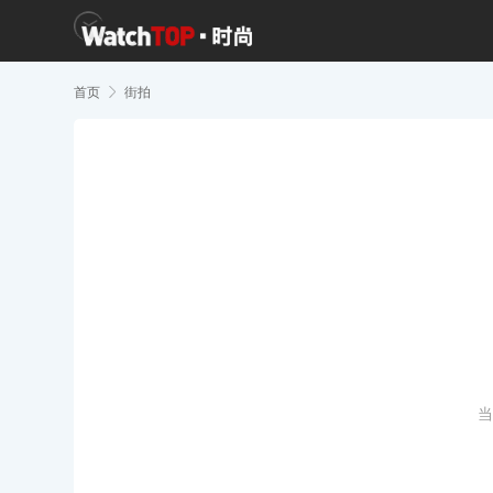
首页

街拍
当