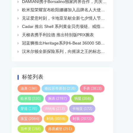
DAMIANI携手Borsalino独家跨界合作，共庆品牌百年华诞

欧米茄荣耀宣布欧阳娜娜加入品牌名人大使大家庭

见证爱意时刻，卡地亚呈献全新七夕情人节短片

Cadar 推出 Shell 系列黄金贝壳项链、戒指、耳环等

天梭表携手利拉德 推出特别版PRX腕表

冠蓝狮推出Heritage系列Hi-Beat 36000 SBGH345线上精品店独家白钢腕表

汉米尔顿全新探险系列，向摇滚之王的标志性热门单曲致敬

标签列表
迪奥
(198)
格拉苏蒂原创
(216)
手表
(3813)
欧米茄
(220)
腕表
(2787)
明星
(358)
穿搭
(170)
沛纳海
(213)
卡地亚
(172)
珠宝
(2064)
时尚
(9059)
时装
(2072)
百年灵
(158)
路易威登
(251)