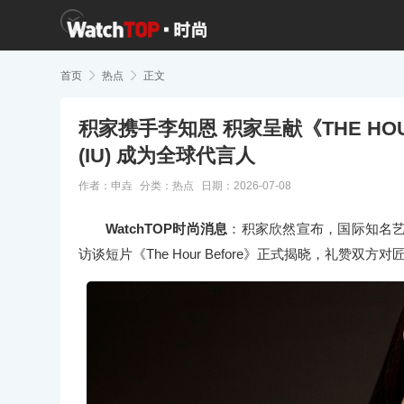
首页

热点

正文
积家携手李知恩 积家呈献《THE HO
(IU) 成为全球代言人
作者：申垚
分类：
热点
日期：2026-07-08
WatchTOP时尚消息
：积家欣然宣布，国际知名
访谈短片《The Hour Before》正式揭晓，礼赞