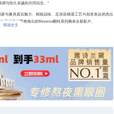
格调与恒久卓越的共同信念。”
积家与兼具真实魅力、精致品味、且深谙精湛工艺与创意表达的杰出
，李知恩将亮相即
将推出的Reverso翻转系列腕表全新影片。
阅读全文
上一篇
下一篇