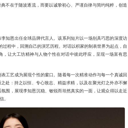
经典不在于随波逐流，而要以诚挚初心、严谨自律与简约纯粹，创造
，正式宣布李知恩出任全球品牌代言人。该系列短片以一场别具巧思的深度访
表壳的过程中，回溯自己的演艺历程。对话以积家的制表世界为起点，自
角，让大工坊精神与人物个性在对话中彼此呼应，呈现一场富有思
邂逅，让制表工艺成为展现个性的窗口。随着每一次精准动作与每一个真诚回
通之处：持之以恒、专心致志、精益求精，以及在聚光灯之外亦不懈
自然的对话氛围，展现李知恩沉稳、敏锐而坦然真实的一面，让观众得以走近
信。