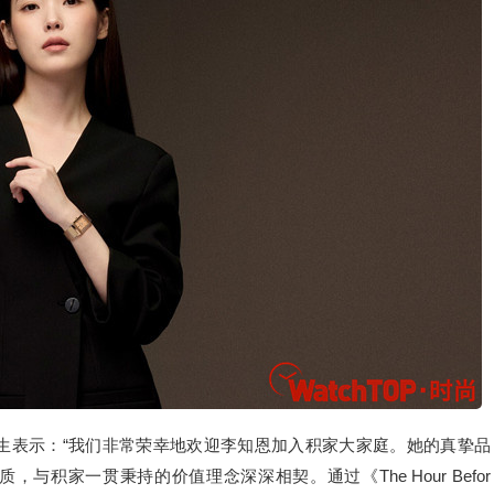
rt) 先生表示：“我们非常荣幸地欢迎李知恩加入积家大家庭。她的真挚品
积家一贯秉持的价值理念深深相契。通过《The Hour Befor