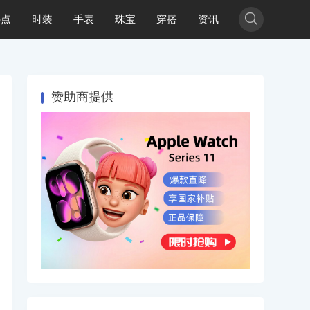

热点
时装
手表
珠宝
穿搭
资讯
赞助商提供