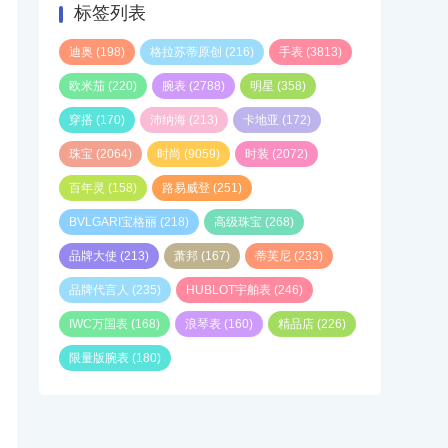
标签列表
迪奥
(198)
格拉苏蒂原创
(216)
手表
(3813)
欧米茄
(220)
腕表
(2788)
明星
(358)
穿搭
(170)
沛纳海
(213)
卡地亚
(172)
珠宝
(2064)
时尚
(9059)
时装
(2072)
百年灵
(158)
路易威登
(251)
BVLGARI宝格丽
(218)
高级珠宝
(268)
品牌大使
(213)
萧邦
(167)
蒂芙尼
(233)
品牌代言人
(235)
HUBLOT宇舶表
(246)
IWC万国表
(168)
浪琴表
(160)
精品店
(226)
限量版腕表
(180)