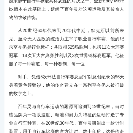
感来源于自行车界最具标志性的对决之一。全新Eddy Merc
kx版本在此基础上，延续了百年灵对这项运动及其传奇人
物的致敬传统。
从20世纪60年代末到70年代中期，默克斯以前所未
见、至今无人匹敌的统治力主宰了职业自行车赛。他的纪
录至今仍是行业标杆：共取得525场胜利，包括11次大环赛
冠军、19次五大古典赛胜利以及3次世界锦标赛冠军。他征
服了每一种赛道、每一种赛制、每一位
对手。凭借5次环法自行车赛总冠军以及创纪录的96天
身着黄色领骑衫，他的传奇建立在一系列至今仍未被打破
的数字之上。
百年灵与自行车运动的渊源可追溯到19世纪末，当时
该品牌为一项以速度、精准和耐力为特征的运动打造了专
业自行车秒表。在20世纪30年代，百年灵研制出一款计时
装置，用于自行车比赛的官方计时。数十年后，这份传奇