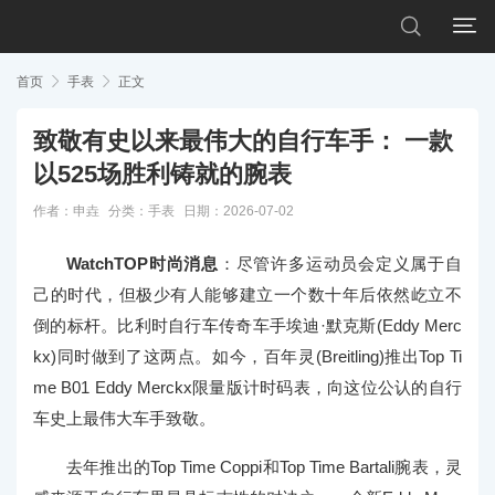


首页

手表

正文
致敬有史以来最伟大的自行车手： 一款
以525场胜利铸就的腕表
作者：申垚
分类：
手表
日期：2026-07-02
WatchTOP时尚消息
：尽管许多运动员会定义属于自
己的时代，但极少有人能够建立一个数十年后依然屹立不
倒的标杆。比利时自行车传奇车手埃迪·默克斯(Eddy Merc
kx)同时做到了这两点。如今，百年灵(Breitling)推出Top Ti
me B01 Eddy Merckx限量版计时码表，向这位公认的自行
车史上最伟大车手致敬。
去年推出的Top Time Coppi和Top Time Bartali腕表，灵