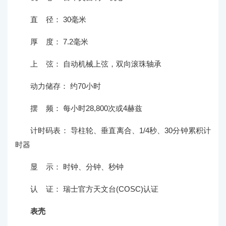
直 径： 30毫米
厚 度： 7.2毫米
上 弦： 自动机械上弦，双向滚珠轴承
动力储存： 约70小时
摆 频： 每小时28,800次或4赫兹
计时码表： 导柱轮、垂直离合、1/4秒、30分钟累积计
时器
显 示： 时钟、分钟、秒钟
认 证： 瑞士官方天文台(COSC)认证
表壳