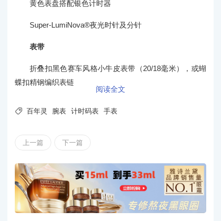
黄色表盘搭配银色计时器
Super-LumiNova®夜光时针及分针
表带
折叠扣黑色赛车风格小牛皮表带（20/18毫米），或蝴
蝶扣精钢编织表链
阅读全文

百年灵
腕表
计时码表
手表
上一篇
下一篇