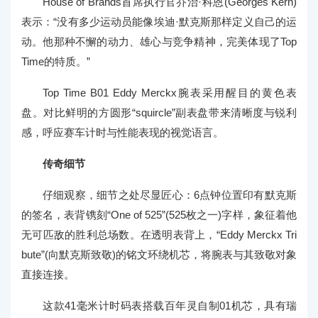
House of Brands首席执行官乔治·科恩(Georges Kern)
表示：“没有多少运动员能像埃迪·默克斯那样定义自己的运
动。他那种不懈的动力、雄心与竞争精神，完美体现了Top
Time的特质。”
Top Time B01 Eddy Merckx腕表采用醒目的黄色表
盘。对比鲜明的方圆形“squircle”副表盘带来清晰度与锐利
感，呼应赛车计时与性能表现的视觉语言。
传奇细节
仔细观察，细节之处尽显匠心：6点钟位置印有默克斯
的签名，表背镌刻“One of 525”(525枚之一)字样，象征着他
无可匹敌的胜利总场数。在透明表背上，“Eddy Merckx Tri
bute”(向默克斯致敬)的铭文环绕机芯，将腕表与其致敬对象
直接连接。
这款41毫米计时码表搭载百年灵自制01机芯，具有瑞