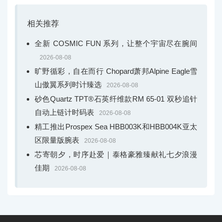
相关推荐
全新 COSMIC FUN 系列，让整个宇宙尽在腕间
2026-08-08
旷野循彩，自在而行 Chopard萧邦Alpine Eagle雪
山傲翼系列时计臻选
2026-08-08
砂色Quartz TPT®石英纤维款RM 65-01 双秒追针
自动上链计时码表
2026-08-08
精工推出Prospex Sea HBB003K和HBB004K亚太
区限量版腕表
2026-08-08
芯寄朝夕，时序赴爱｜泰格豪雅臻献礼七夕浪漫
佳期
2026-08-08