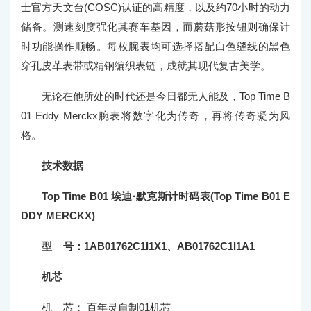
士官方天文台(COSC)认证的高精度，以及约70小时的动力
储备。测速刻度强化其赛车基因，而蘑菇形按钮则确保计
时功能操作顺畅。每枚腕表均可选择搭配白色缝线的黑色
穿孔皮革表带或精钢编织表链，成就其现代复古美学。
无论在他所处的时代还是今日都无人能及，Top Time B
01 Eddy Merckx腕表将数字化为传奇，再将传奇凝为风
格。
技术数据
Top Time B01 埃迪·默克斯计时码表(Top Time B01 E
DDY MERCKX)
型 号：1AB01762C1I1X1、AB01762C1I1A1
机芯
机 芯： 百年灵自制01机芯