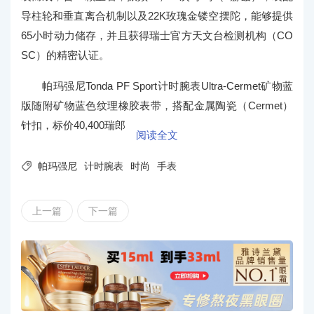
导柱轮和垂直离合机制以及22K玫瑰金镂空摆陀，能够提供
65小时动力储存，并且获得瑞士官方天文台检测机构（CO
SC）的精密认证。
帕玛强尼Tonda PF Sport计时腕表Ultra-Cermet矿物蓝
版随附矿物蓝色纹理橡胶表带，搭配金属陶瓷（Cermet）
针扣，标价40,400瑞郎
阅读全文

帕玛强尼
计时腕表
时尚
手表
上一篇
下一篇