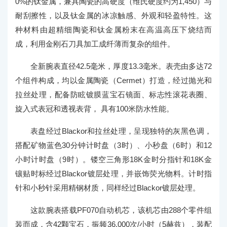
0%的钛金属，兼具陶瓷的高硬度（维氏硬度约为1,450）与
耐刮擦性，以及钛金属的冰凉触感、外观和轻盈特性。这
种材料由超精细陶瓷和钛金属粉末在高温高压下烧结而
成，利用金刚石刀具加工成纤薄而复杂的组件。
全新腕表直径42.5毫米，厚度13.3毫米。表壳由多达72
个组件构成，均以金属陶瓷（Cermet）打造，经过抛光和
拉丝处理，配备防眩镀膜蓝宝石镜面、标志性滚花表圈、
旋入式表冠和透视表背， 具有100米防水性能。
表盘经过Blackor和拉丝处理，呈现独特的灰黑色调，
搭配矿物蓝色30分钟计时盘（3时）、小秒盘（6时）和12
小时计时盘（9时）。镂空三角形18K金时分指针和18K金
镶贴时标经过Blackor镀层处理，并嵌饰荧光物料。计时指
针和小秒针采用精钢材质，同样经过Blackor镀层处理。
这款腕表搭载PF070自动机芯，该机芯由288个零件组
装而成，含42颗宝石，振频36,000次/小时（5赫兹），装配