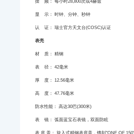
摆 频： 每小时28,800次或4赫兹
显 示： 时钟、分钟、秒钟
认 证： 瑞士官方天文台(COSC)认证
表壳
材 质： 精钢
表 径： 42毫米
厚 度： 12.56毫米
高 度： 47.76毫米
防水性能： 高达30巴(300米)
表 镜： 弧面蓝宝石表镜，双面防眩
表 底 盖： 旋入式精钢表底盖，镌刻”ONE OF 150