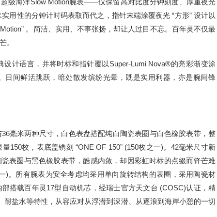
海洋Slow Motion腕表——仅保留高对比度分钟刻度、厚重夜光
水实用性的分钟计时码表取而代之，指针末端涂覆夜光 “方形” 设计以
 Motion” 。简洁、实用、不事张扬，却让人过目不忘。百年灵不仅最
芒。
语言，并将时标和指针覆以Super-Lumi Nova®的亮彩渐变涂
。日间鲜活跳跃，暗处散发缤纷光晕，既是实用利器，亦是腕间锋
与36毫米两种尺寸，白色表盘搭配纯白陶瓷表圈与白色橡胶表带，整
，表底盖镌刻 “ONE OF 150” (150枚之一)。42毫米尺寸新
陶瓷表圈与黑色橡胶表带，酷感内敛，却因彩虹时标的点缀而锋芒难
(200枚之一)。所有腕表为安全考虑均采用单向旋转结构的表圈，采用陶瓷材
搭载百年灵17型自动机芯，经瑞士官方天文台 (COSC)认证，精
沙、耐盐水等特性，从容应对从浮潜到深潜、从逐浪到海岸小憩的一切