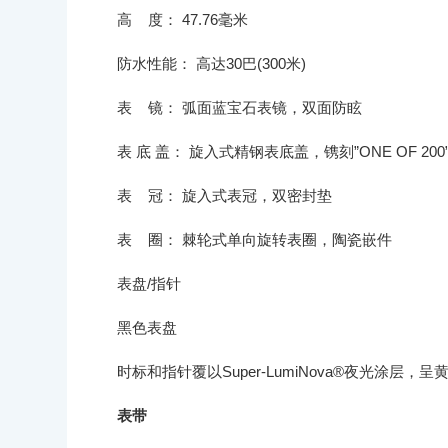
高 度： 47.76毫米
防水性能： 高达30巴(300米)
表 镜： 弧面蓝宝石表镜，双面防眩
表 底 盖： 旋入式精钢表底盖，镌刻”ONE OF 200
表 冠： 旋入式表冠，双密封垫
表 圈： 棘轮式单向旋转表圈，陶瓷嵌件
表盘/指针
黑色表盘
时标和指针覆以Super-LumiNova®夜光涂层
表带