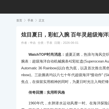
首页

手表

正文
炫目夏日，彩虹入腕 百年灵超级海
作者：申垚
分类：
手表
日期：2026-06-01
WatchTOP时尚消息：
盛夏正燃，热浪与海风交
腕表：超级海洋自动机械腕表42彩虹盘(Superocean Auto
Automatic 36 Rainbow)以白色为底，以及首次推出黑色
nbow)。三款腕表均以六七十年代超级海洋“慢动作” (S
焦点，在保留实用精神的同时，为夏日时光注入绚烂锋
传奇回溯：实用即风格
1960年代，水肺潜水运动风靡一时。在海洋探险家雅克