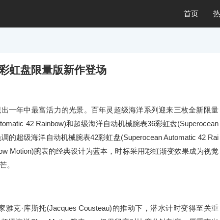
首页
洋彩虹盘限量版新作登场
织出一年中最富活力的光景。百年灵超级海洋系列迎来三枚全新限量
matic 42 Rainbow)和超级海洋自动机械腕表36彩虹盘(Superocean
调的超级海洋自动机械腕表42彩虹盘(Superocean Automatic 42 Rai
low Motion)腕表的经典设计为蓝本，时标采用彩虹渐变效果成为视觉
芒。
·库斯托(Jacques Cousteau)的推动下，潜水计时变得至关重