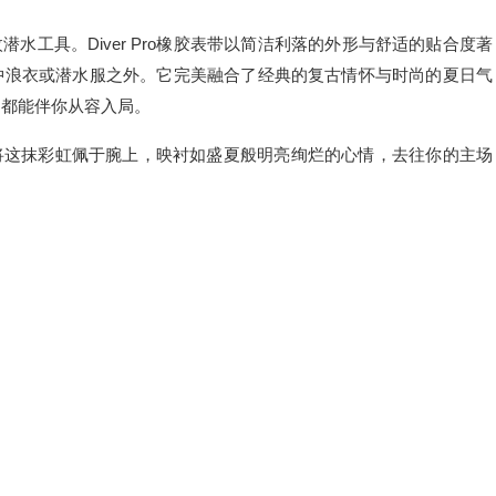
水工具。Diver Pro橡胶表带以简洁利落的外形与舒适的贴合度著
冲浪衣或潜水服之外。它完美融合了经典的复古情怀与时尚的夏日气
它都能伴你从容入局。
将这抹彩虹佩于腕上，映衬如盛夏般明亮绚烂的心情，去往你的主场