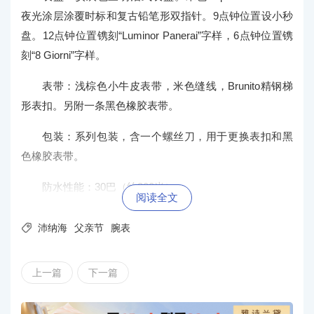
夜光涂层涂覆时标和复古铅笔形双指针。9点钟位置设小秒
盘。12点钟位置镌刻“Luminor Panerai”字样，6点钟位置镌
刻“8 Giorni”字样。
表带：浅棕色小牛皮表带，米色缝线，Brunito精钢梯
形表扣。另附一条黑色橡胶表带。
包装：系列包装，含一个螺丝刀，用于更换表扣和黑
色橡胶表带。
防水性能：30巴（约300米）。
阅读全文

沛纳海
父亲节
腕表
上一篇
下一篇