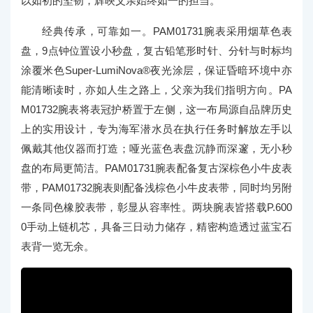
以如初的坚韧，辉映父亲始终如一的担当。
经典传承，可靠如一。PAM01731腕表采用烟草色表
盘，9点钟位置设小秒盘，复古铅笔形时针、分针与时标均
涂覆米色Super-LumiNova®夜光涂层，保证昏暗环境中亦
能清晰读时，亦如人生之路上，父亲为我们指明方向。PA
M01732腕表将表冠护桥置于左侧，这一布局源自品牌历史
上的实用设计，专为海军潜水员在执行任务时解放左手以
佩戴其他仪器而打造；哑光蓝色表盘沉静而深邃，无小秒
盘的布局更简洁。PAM01731腕表配备复古深棕色小牛皮表
带，PAM01732腕表则配备浅棕色小牛皮表带，同时均另附
一条同色橡胶表带，彰显从容率性。两块腕表皆搭载P.600
0手动上链机芯，具备三日动力储存，精密构造透过蓝宝石
表背一览无余。