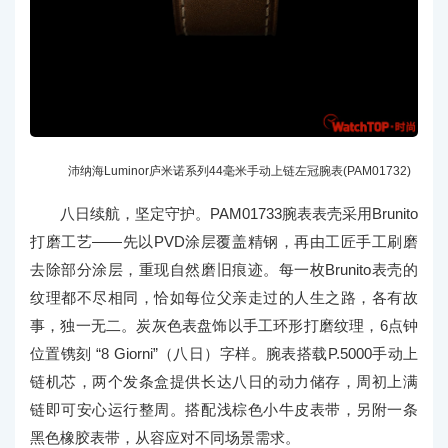
沛纳海Luminor庐米诺系列44毫米手动上链左冠腕表(PAM01732)
八日续航，坚定守护。PAM01733腕表表壳采用Brunito
打磨工艺——先以PVD涂层覆盖精钢，再由工匠手工刷磨
去除部分涂层，重现自然磨旧痕迹。每一枚Brunito表壳的
纹理都不尽相同，恰如每位父亲走过的人生之路，各有故
事，独一无二。炭灰色表盘饰以手工环形打磨纹理，6点钟
位置镌刻 “8 Giorni”（八日）字样。腕表搭载P.5000手动上
链机芯，两个发条盒提供长达八日的动力储存，周初上满
链即可安心运行整周。搭配浅棕色小牛皮表带，另附一条
黑色橡胶表带，从容应对不同场景需求。