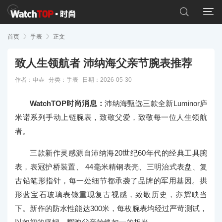


首页

手表

正文
致人生领航者 沛纳海父亲节腕表推荐
作者：申垚
分类：
手表
日期：2026-05-30
WatchTOP时尚消息：
沛纳海甄选三款全新Luminor庐
米诺系列手动上链腕表，致敬父爱，致敬每一位人生领航
者。
三款新作灵感源自沛纳海20世纪60年代的经典工具腕
表，表冠护桥装置、 44毫米精钢表壳、三明治式表盘、复
古铅笔形指针，每一处细节都承袭了品牌的军用基因。拱
形蓝宝石玻璃表镜重现复古视感，致敬历史，亦辉映当
下。新作的防水性能达300米，每枚腕表均经过严苛测试，