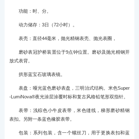
功能：时、分。
动力储存：3日（72小时）。
表壳：直径44毫米，抛光精钢表壳、抛光表圈，
磨砂表冠护桥装置位于9点钟位置。磨砂及抛光精钢开
放式表背。
拱形蓝宝石玻璃表镜。
表盘：哑光蓝色磨砂表盘，三明治式结构。米色Super
-LumiNova®夜光涂层涂覆时标和复古风格铅笔形双指针。
表带：浅棕色小牛皮表带，米色缝线，梯形磨砂精钢
表扣。另附一条蓝色橡胶表带。
包装：系列包装，含一个螺丝刀，用于更换表扣和蓝