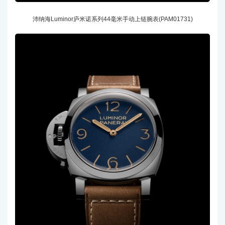
沛纳海Luminor庐米诺系列44毫米手动上链腕表(PAM01731)