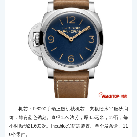
机芯：P.6000手动上链机械机芯，夹板经水平磨砂润
饰，饰有蓝色镌刻。直径15½法分，厚4.5毫米，19石，每
小时振动21,600次。Incabloc®防震装置。单个发条盒。11
0个零件。