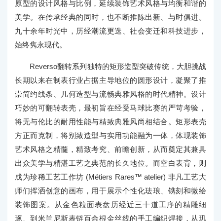
原型的设计风格与比例，延续装饰艺术风格与均衡和谐的
美学。在传承经典的同时，也不断推陈出新、与时俱进。
九十余年时光中，历经潮流更迭、社会变迁和科技进步，
始终隽永现代。
Reverso翻转系列独特的矩形造型突破传统，大胆挑战
长期以来在制表行业占据主导地位的圆形设计，凝聚了推
崇简约线条、几何造型与流畅典雅风格的时代精神。设计
巧妙的可翻转表壳，最初旨在经受马球比赛的严苛考验，
将无与伦比的耐用性能与精致典雅风尚相结合。矩形表壳
方正而克制，将别致造型与实用功能融为一体，体现装饰
艺术风格之精髓，精致考究、前瞻创新，从而奠定其兼具
出众美学与精湛工艺之典范的长久地位。而空白表背，则
成为珍稀工艺工作坊 (Métiers Rares™ atelier) 非凡工艺大
师们挥洒创意的画布，用于展示个性化珐琅、镌刻和微绘
装饰图案。从金色粒面表盘历经近三十道工序的精雕细
琢、到米兰尼斯表链百余根金丝线的手工编织焊接，从玑