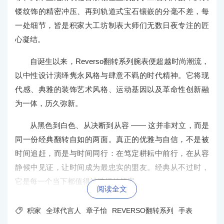
镂纹饰的精密冲压、再到轨道式宝石镶嵌的分毫不差，每
一处细节，皆是积家大工坊制表大师们无数日夜专注的匠
心凝结。
自诞生以来，Reverso翻转系列腕表便超越时尚潮流，
以中性设计演绎隽永风格与肆意不羁的时代精神。它将现
代感、典雅的装饰艺术风格、运动基因以及革命性创新融
为一体，历久弥新。
从黑色到白色、从决断到从容 —— 这并非对立，而是
同一份经典翻转自如的两面。真正的优雅与自信，不是被
时间追赶，而是与时间同行：在笃定耕耘中前行，在从容
静候中见证，让时间成为最忠实的盟友。经典从不过时，
它是每一个当下都值得被选择的答案。
阅读全文

积家
全球代言人
章子怡
REVERSO翻转系列
手表