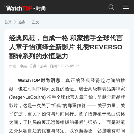


首页

热点

正文
经典风范，自成一格 积家携手全球代言
人章子怡演绎全新影片 礼赞REVERSO
翻转系列的永恒魅力
作者：申垚
分类：
热点
日期：2026-05-26
WatchTOP时尚消息
：真正的经典经得起时间的推
敲，也在时间中得到反复的验证。瑞士高级制表品牌积家
(Jaeger-LeCoultre) 携手全球代言人章子怡，呈献全新品牌
影片，这是一次关于“经典”的郑重作答 —— 关乎力量、关
乎沉淀，更关乎如何与时间同行。章子怡穿梭于黑白棋格
之间，于棋局前展现运筹帷幄的果断与强势，一面是潮流
之外从容自处的优雅与笃定。以双面姿态，彰显唯有时间