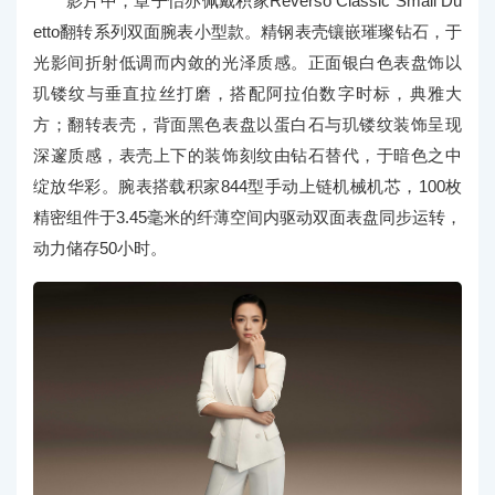
影片中，章子怡亦佩戴积家Reverso Classic Small Du
etto翻转系列双面腕表小型款。精钢表壳镶嵌璀璨钻石，于
光影间折射低调而内敛的光泽质感。正面银白色表盘饰以
玑镂纹与垂直拉丝打磨，搭配阿拉伯数字时标，典雅大
方；翻转表壳，背面黑色表盘以蛋白石与玑镂纹装饰呈现
深邃质感，表壳上下的装饰刻纹由钻石替代，于暗色之中
绽放华彩。腕表搭载积家844型手动上链机械机芯，100枚
精密组件于3.45毫米的纤薄空间内驱动双面表盘同步运转，
动力储存50小时。