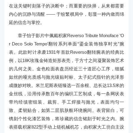
在这关键时刻落子的决断中；而重要的抉择，从来都需要
内心的沉静与清醒 —— 于纷繁棋局中，彰显一种内敛而绵
延的信念与掌控。
章子怡于影片中佩戴积家Reverso Tribute Monoface ‘O
r Deco Solo Tempo’翻转系列单面“鎏金装饰独享时光”腕
表。此款时计承袭1931年首款Reverso翻转腕表的经典比
例，以18K玫瑰金铸造矩形表壳，于方寸之间凝聚装饰艺术
的几何之美。金色粒面表盘历经近三十道匠心工序，细腻
如丝的哑光质感与抛光镶贴时标、太子妃式指针的光泽形
成微妙对映。米兰尼斯表链臻选一百余根、总长达13.5米的
金丝线，沿用传承数百年的编织工艺制成，每一条网状表
带均经缜密组装、裁剪、手工焊接与抛光，表面均匀一
致、柔韧贴合，如第二层肌肤般环绕腕间。表背留白，可
镌刻个性化漆艺装饰，将珍藏的信念铭刻于时光之内。腕
表搭载积家822型手动上链机械机芯，由积家大工坊自主设