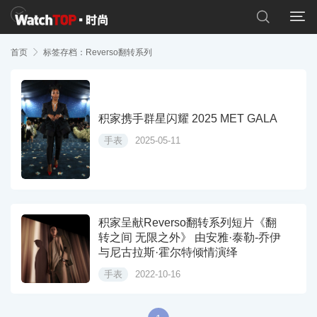


首页

标签存档：Reverso翻转系列
积家携手群星闪耀 2025 MET GALA
手表
2025-05-11
积家呈献Reverso翻转系列短片《翻
转之间 无限之外》 由安雅·泰勒-乔伊
与尼古拉斯·霍尔特倾情演绎
手表
2022-10-16