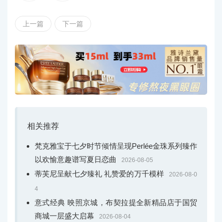
Dong Chi
上一篇
下一篇
瑞气跃升，生命律动
相关推荐
梵克雅宝于七夕时节倾情呈现Perlée金珠系列臻作
以欢愉意趣谱写夏日恋曲
2026-08-05
蒂芙尼呈献七夕臻礼 礼赞爱的万千模样
2026-08-0
Dong Chi高级珠宝系列
4
在侗族哲学中，“气”代表着宇宙的生命力，是天地运行
意式经典 映照京城，布契拉提全新精品店于国贸
的脉搏、山水呼吸的韵律，也是万物相连、循环不息的证
商城一层盛大启幕
2026-08-04