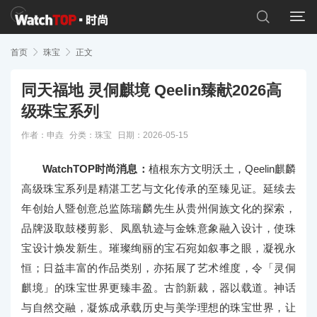


首页

珠宝

正文
同天福地 灵侗麒境 Qeelin臻献2026高
级珠宝系列
作者：申垚
分类：
珠宝
日期：2026-05-15
WatchTOP时尚消息：
植根东方文明沃土，Qeelin麒麟
高级珠宝系列是精湛工艺与文化传承的至臻见证。延续去
年创始人暨创意总监陈瑞麟先生从贵州侗族文化的探索，
品牌汲取鼓楼剪影、凤凰轨迹与金蛛意象融入设计，使珠
宝设计焕发新生。璀璨绚丽的宝石宛如叙事之眼，凝视永
恒；日益丰富的作品类别，亦拓展了艺术维度，令「灵侗
麒境」的珠宝世界更臻丰盈。古韵新裁，器以载道。神话
与自然交融，凝炼成承载历史与美学理想的珠宝世界，让