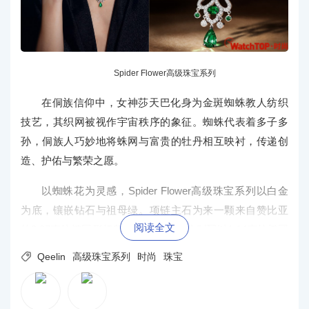
Spider Flower高级珠宝系列
在侗族信仰中，女神莎天巴化身为金斑蜘蛛教人纺织
技艺，其织网被视作宇宙秩序的象征。蜘蛛代表着多子多
孙，侗族人巧妙地将蛛网与富贵的牡丹相互映衬，传递创
造、护佑与繁荣之愿。
以蜘蛛花为灵感，Spider Flower高级珠宝系列以白金
为底，镶嵌钻石与祖母绿。项链主石为来一颗来自赞比亚
阅读全文
的3.27克拉椭圆形切割祖母绿，两侧分别配以1.14克拉椭圆
形祖母绿与3.03克拉梨形祖母绿。密镶钻石模拟蛛网流光，

Qeelin
高级珠宝系列
时尚
珠宝
映照绿意。耳环垂悬1.18克拉梨形祖母绿，勾勒蛛丝灵动。
戒指与手镯则以钻石环绕1.18克拉 与1.20克拉椭圆形切割
赞比亚祖母绿，再现侗锦编织的精密几何。