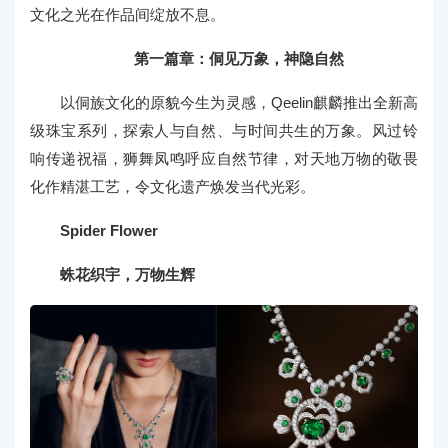
文化之光在作品间绽放不息。
第一篇章：侗见万象，神隐自然
以侗族文化的原貌今生为灵感，Qeelin麒麟推出全新高
级珠宝系列，探索人与自然、与时间共生的万象。风过铃
响传递祝福，狮舞凤鸣呼应自然节律，对天地万物的敬畏
化作精湛工艺，令文化遗产焕发当代光彩。
Spider Flower
蛛花织宇，万物生辉