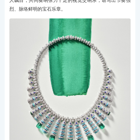
人瞩目，共同奏响张力十足的视觉交响乐，谱写出节奏强
烈、脉络鲜明的宝石乐章。