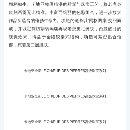
栩栩如生。卡地亚凭借精湛的雕塑与珠宝工艺，将老虎身
躯刻画得无比精准。丰富而绚丽的色彩组合，进一步放大
作品所蕴含的蓬勃生命力。项链的链条以“网格图案”交织而
成，并以定制切割缟玛瑙再现老虎皮毛斑纹，凸显醒目的
视觉效果。得益于全段铰接式结构，项链可紧密贴合颈
部，宛若第二层肌肤。