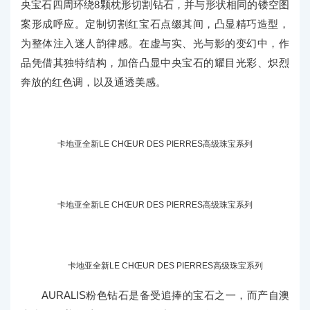
巧的立体雕塑、敏锐的祖母绿豹眼和定制切割缟玛瑙豹斑
生动刻画猎豹形象，充分彰显品牌秉承的自然主义美学。
项链整体灵活自如，确保更为舒适的佩戴感受。
卡地亚全新LE CHŒUR DES PIERRES高级珠宝系列
SPECULA
一款戒指，两种佩戴方式。卡地亚突破传统，将一对
总重6.44克拉的三角形钻石和谐匹配，新颖演绎经典“Toi &
Moi”设计。作品采用可转换结构，巧妙凸显独特切工的迷
人魅力。富有建筑感的构造精巧别致，大胆地将戒指布局
一分为二。当钻石尖端锋芒相对，一系列人字形图案如阶
梯般延伸。当戒指反向翻转，钻石从尖端相对变为底边相
靠，戒身仿佛围绕宝石徐徐展开。缟玛瑙点缀其间，进一
步凸显整体醒目的视觉力量。如此精巧的镜像结构，源自