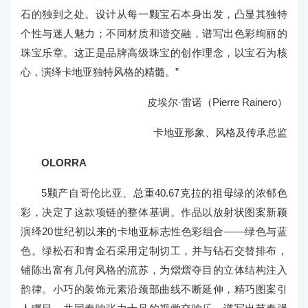
石的独到之处。设计从每一颗宝石本身出发，凸显其独特
个性与迷人魅力；不同材质和谐交融，谱写出色彩绚丽的
珠宝乐章。这正是品牌高级珠宝的创作理念，以宝石为核
心，演绎卡地亚独特风格的精髓。”
皮埃尔·雷诺（Pierre Rainero）
卡地亚形象、风格及传承总监
OLORRA
5颗产自哥伦比亚、总重40.67克拉的祖母绿的浓郁色
彩，决定了这款项链的整体基调。作品以放射状图案新颖
演绎20世纪初以来的卡地亚标志性色彩组合——绿色与蓝
色。绿松石和青金石采用定制切工，并与钻石交替排布，
铺陈出富有几何风格的流苏，为熠熠夺目的立体结构注入
韵律。小巧的装饰元素沿颈部曲线不断延伸，精巧图案引