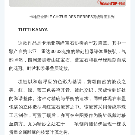
卡地亚全新LE CHŒUR DES PIERRES高级珠宝系列
TUTTI KANYA
这款作品是卡地亚演绎宝石协奏的华彩篇章。其中一
颗产自赞比亚、重达30.33克拉的雕刻祖母绿体量恢弘，气
韵卓然，四周簇拥着由红宝石、蓝宝石和祖母绿雕刻而成
的花冠、叶片和浆果叠层绽放。
项链以和谐呼应的色彩为基调，赞颂自然的繁茂之
美。红、绿、蓝三色各鸣其音、彼此交织，形成恰到好处
的和谐整体。这种对精确与平衡的追求，同样体现在丰盈
饱满的立体造型与红宝石流苏之中。该流苏采用传统串珠
工艺制作，可置于颈后，亦可在主图案作为胸针佩戴时移
至前方。尤为精妙之处在于——项链内侧仿佛呈现一棵以
贵重金属雕琢的枝繁叶茂之树。