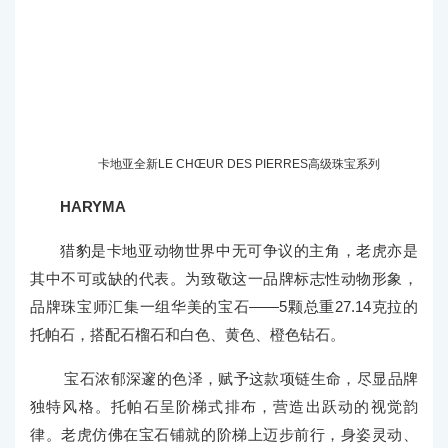
卡地亚全新LE CHŒUR DES PIERRES高级珠宝系列
HARYMA
猎豹是卡地亚动物世界中无可争议的主角，老虎亦是
其中不可或缺的代表。为致敬这一品牌标志性动物形象，
品牌珠宝师汇集一组华美的宝石——5颗总重27.14克拉的
托帕石，搭配石榴石和白色、黄色、橙色钻石。
宝石浓郁深邃的色泽，赋予这款项链生命，尽显品牌
独特风格。托帕石呈阶梯式排布，营造出跃动的视觉韵
律。老虎仿佛在宝石铺就的阶梯上迈步前行，身姿灵动、