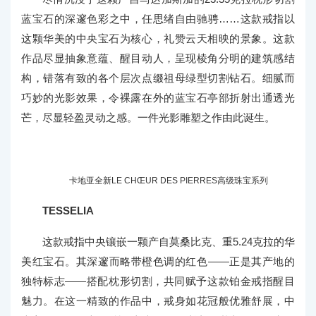
卡地亚全新LE CHŒUR DES PIERRES高级珠宝系列
卡地亚全新LE CHŒUR DES PIERRES高级珠宝系列
PANTHÈRE KENTIA
自1914年首次亮相以来，卡地亚的灵感源泉——猎豹
便经常成为品牌高级珠宝作品中的主角，衬托珍罕宝石的
个性魅力。在这款项链中，卡地亚将一颗产自斯里兰卡、
重达50.13克拉的凸圆型切割蓝宝石作为中央宝石，优雅设
计与精湛珠宝工艺和谐交融。设计师在凸圆形宝石的有机
造型与项链的几何线条之间营造醒目对比，并沿项链边缘
内侧装饰一系列点缀植物元素的立体风格化图案，构成一
道荡漾的波纹。精妙曲线以相同间隔规律排列，同时向外
伸展，最终以小巧的凸圆形蓝宝石点缀收尾。猎豹以醒目
身姿居于项链中央，令圆润造型与几何线条达至平衡。精