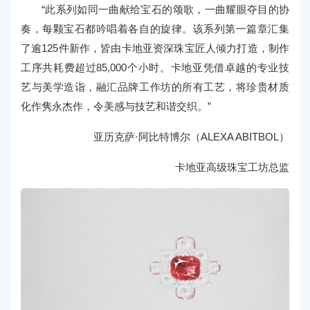
“此系列如同一曲献给宝石的颂歌，一曲耀眼夺目的协
奏，每颗宝石都吟唱着各自的旋律。该系列第一篇章汇集
了逾125件新作，皆由卡地亚资深珠宝匠人倾力打造，制作
工序共耗费超过85,000个小时。卡地亚凭借卓越的专业技
艺与美学造诣，融汇品牌工作坊的所有工艺，将珍贵材质
化作隽永杰作，令美感与技艺和谐交织。”
亚历克萨·阿比特博尔（ALEXA ABITBOL）
卡地亚高级珠宝工坊总监