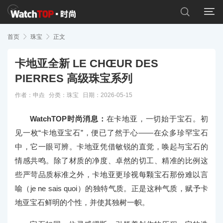


首页

珠宝

正文
卡地亚全新 LE CHŒUR DES
PIERRES 高级珠宝系列
作者：申垚
分类：
珠宝
日期：2026-05-15
WatchTOP时尚消息：
在卡地亚，一切始于宝石。初
见一枚“卡地亚宝石”，便已了然于心——在众多珍罕宝石
中，它一眼可辨。卡地亚凭借敏锐的直觉，唤起与宝石的
情感共鸣。除了材质的净度、卓然的切工、精准的比例这
些严苛品质标准之外，卡地亚更珍视每颗宝石那份难以言
喻（je ne sais quoi）的独特气质。正是这种气质，赋予卡
地亚宝石鲜明的个性，并使其独树一帜。