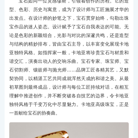
宝石如同一位灵感缪斯，引领着创作的历程。它的造
型、色彩、历史与寓意，成为了设计师与工匠施展才华的
出发点。在设计师的妙笔之下，宝石贯穿始终，勾勒出珠
宝作品的迷人姿态。设计赋予了宝石自我表达的可能。无
论是色彩的新颖组合，光影与对比的深邃共鸣，还是造型
与结构的精妙排布，皆由宝石主导，以丰富变化展现卡地
亚独特风格。如指挥家一般，卡地亚将珍贵宝石与材质和
谐交汇，演奏出动人的交响乐曲。宝石专家、珠宝师、宝
石切割师、镶嵌师与抛光师……品牌工匠各精其艺，又默
契协同，以精湛工艺共同成就浑然天成的和谐之美。从最
初草图到最终成品，设计师与每位工匠持续对话，在相互
理解中推进创作，并不断突破各自技艺的边界，令卡地亚
独特风格于千变万化中尽显魅力。卡地亚高级珠宝，正是
一首献给宝石的协奏曲。