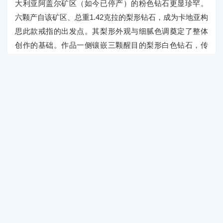
于卡地亚珠宝工作坊的精湛工艺。
卡地亚全新LE CHŒUR DES PIERRES高级珠宝系列
TETRAYA
这颗产自哥伦比亚、重20.24克拉的糖包山切割祖母绿
色泽深邃、造型独特，卡地亚从中汲取灵感，赋予作品精
湛珠宝工艺与精巧细节。宝石两侧各镶嵌一颗盾形钻石，
致敬品牌标志性设计。其几何形状呼应祖母绿的三角形刻
面，同时与祖母绿自然有机的立体造型形成鲜明对比。18
颗定制切割红宝石构成装饰元素，为整体增添点睛之笔。
这一细节不仅凸显戒指构型与中央宝石，亦致敬品牌一个
多世纪以来的标志性红、绿色彩组合。
STRATELIA