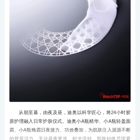
从朝至暮，由夜及昼，迪奥以科学匠心，将24小时胶
原护理融入日常护肤仪式。迪奥小A瓶精华、小A瓶轻盈面
霜、小A瓶晚霜日夜接力、功效叠加，为肌肤注入源源不断
的胶原活力。无论昼夜更迭、时光流转，肌肤始终尽现紧