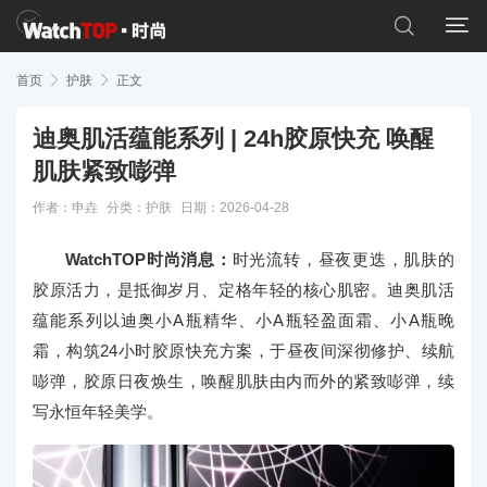


首页

护肤

正文
迪奥肌活蕴能系列 | 24h胶原快充 唤醒
肌肤紧致嘭弹
作者：申垚
分类：
护肤
日期：2026-04-28
WatchTOP时尚消息：
时光流转，昼夜更迭，肌肤的
胶原活力，是抵御岁月、定格年轻的核心肌密。迪奥肌活
蕴能系列以迪奥小A瓶精华、小A瓶轻盈面霜、小A瓶晚
霜，构筑24小时胶原快充方案，于昼夜间深彻修护、续航
嘭弹，胶原日夜焕生，唤醒肌肤由内而外的紧致嘭弹，续
写永恒年轻美学。