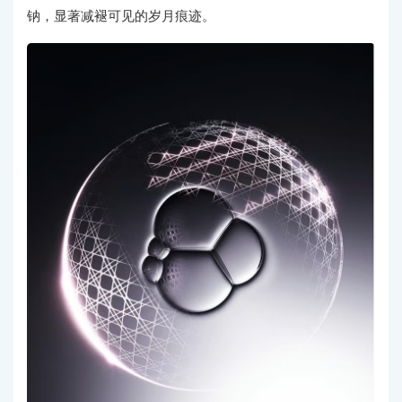
钠，显著减褪可见的岁月痕迹。