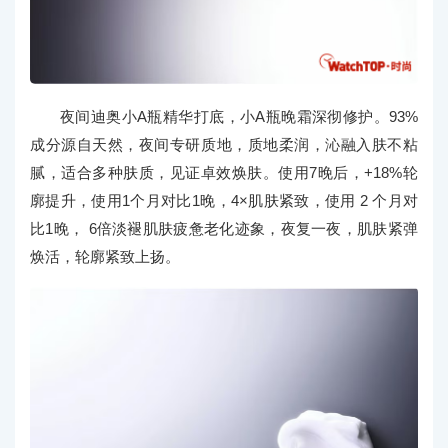
夜间迪奥小A瓶精华打底，小A瓶晚霜深彻修护。93%
成分源自天然，夜间专研质地，质地柔润，沁融入肤不粘
腻，适合多种肤质，见证卓效焕肤。使用7晚后，+18%轮
廓提升，使用1个月对比1晚，4×肌肤紧致，使用 2 个月对
比1晚， 6倍淡褪肌肤疲惫老化迹象，夜复一夜，肌肤紧弹
焕活，轮廓紧致上扬。