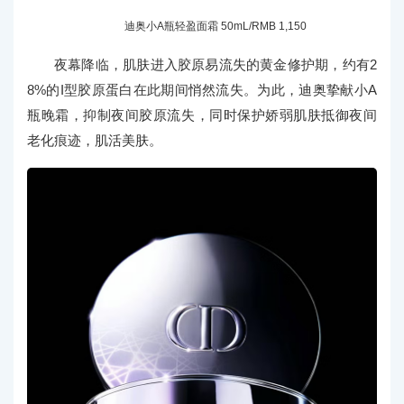
迪奥小A瓶轻盈面霜 50mL/RMB 1,150
夜幕降临，肌肤进入胶原易流失的黄金修护期，约有2
8%的I型胶原蛋白在此期间悄然流失。为此，迪奥挚献小A
瓶晚霜，抑制夜间胶原流失，同时保护娇弱肌肤抵御夜间
老化痕迹，肌活美肤。