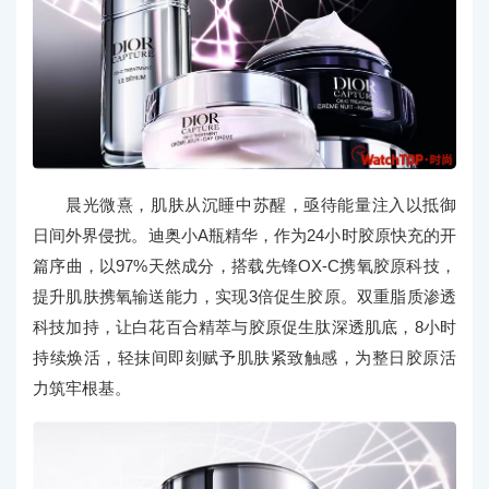
晨光微熹，肌肤从沉睡中苏醒，亟待能量注入以抵御
日间外界侵扰。迪奥小A瓶精华，作为24小时胶原快充的开
篇序曲，以97%天然成分，搭载先锋OX-C携氧胶原科技，
提升肌肤携氧输送能力，实现3倍促生胶原。双重脂质渗透
科技加持，让白花百合精萃与胶原促生肽深透肌底，8小时
持续焕活，轻抹间即刻赋予肌肤紧致触感，为整日胶原活
力筑牢根基。