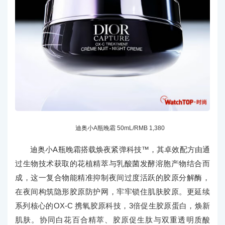
迪奥小A瓶晚霜 50mL/RMB 1,380
迪奥小A瓶晚霜搭载焕夜紧弹科技™，其卓效配方由通
过生物技术获取的花植精萃与乳酸菌发酵溶胞产物结合而
成，这一复合物能精准抑制夜间过度活跃的胶原分解酶，
在夜间构筑隐形胶原防护网，牢牢锁住肌肤胶原。更延续
系列核心的OX-C 携氧胶原科技，3倍促生胶原蛋白，焕新
肌肤。协同白花百合精萃、胶原促生肽与双重透明质酸