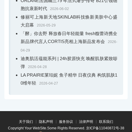
ORLANE法国幽兰79 年法式奢护传奇 B21引领细
胞抗衰新时代
2026-06-02
修丽可上海新天地SKINLAB科技焕新美肤中心盛
大启幕
2026-05-29
「酵」你去野 释放春日年轻能量 fresh馥蕾诗携全
新品牌代言人CORTIS亮相上海新品发布会
2026-
04-29
迪奥肌活蕴能系列 | 24h胶原快充 唤醒肌肤紧致嘭
弹
2026-04-28
LA PRAIRIE莱珀妮 鱼子精华 日夜仪典 构筑肌肤1
0维年轻
2026-04-27
关于我们
隐私声明
服务协议
法律声明
联系我们
Copyright Your WebSite.Some Rights Reserved.
京ICP备11040872号-38