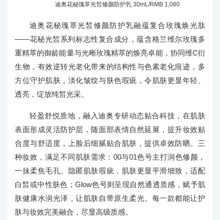
迪奥花秘瑰萃光皙修颜防护乳 30mL/RMB 1,080
迪奥花秘瑰萃光皙修颜防护乳融蕴复合玫瑰焕光肽
——花秘光皙系列标志性复合成分，蕴含格兰维尔玫瑰多
重精萃的御龄能量与光晰玫瑰精萃的焕亮卓能，协同维C衍
生物，有效逆转光老化带来的结构性与色素老化痕迹，多
方位守护肌肤，淡化皱纹与肤色瑕疵，令肌肤更显年轻、
透亮，绽放纯皙光采。
轻盈舒悦质地，融入迪奥专研动态贴合科技，在肌肤
表面形成灵活防护层，随面部表情自然延展，提升妆效贴
合度与舒适度，上脸后细腻贴合肌肤，提供卓效防晒。三
种妆效，满足不同肌肤需求：00与01色号主打润色修颜，
一抹柔焦毛孔、隐匿肌肤瑕疵，肌肤更显平滑细致，适配
白皙或中性肤色；Glow色号则呈现自然通透质感，赋予肌
肤健康水润光泽，让肌肤自带原生柔光。每一款都能让护
肤与妆效完美融合，尽显高级质感。