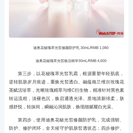
迪奥花秘瑰萃光皙修颜防护乳 30mL/RMB 1,080
迪奥花秘瑰萃光皙焕活精华30mL/RMB 4,600
第三步，以花秘瑰萃光皙乳霜，根源重塑年轻肌底，
逆转肌肤岁月痕迹，重焕光皙透白。融蕴格兰维尔玫瑰花
茎赋活珍萃，光晰玫瑰精萃与维C衍生物，精准针对黑色素
转运流程，淡褪色沉，焕启通透光泽。质地清新绵柔，肤
感舒悦，轻抹间，瞬融沁润肌肤，焕现细腻耀白光采。
第四步，使用迪奥花秘光皙修颜防护乳，完成强韧、
防护、修护闭环，全天候守护肌肤皙透状态；四步修护、