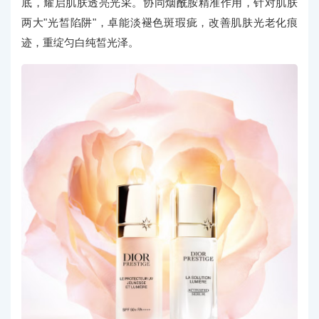
底，耀启肌肤透亮光采。协同烟酰胺精准作用，针对肌肤
两大"光皙陷阱"，卓能淡褪色斑瑕疵，改善肌肤光老化痕
迹，重绽匀白纯皙光泽。