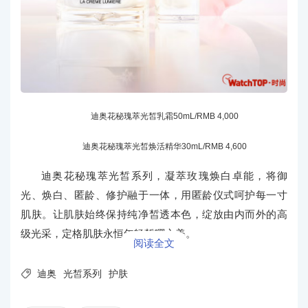
迪奥花秘瑰萃光皙乳霜50mL/RMB 4,000
迪奥花秘瑰萃光皙焕活精华30mL/RMB 4,600
迪奥花秘瑰萃光皙系列，凝萃玫瑰焕白卓能，将御
光、焕白、匿龄、修护融于一体，用匿龄仪式呵护每一寸
肌肤。让肌肤始终保持纯净皙透本色，绽放由内而外的高
级光采，定格肌肤永恒年轻皙曜之美。
阅读全文

迪奥
光皙系列
护肤