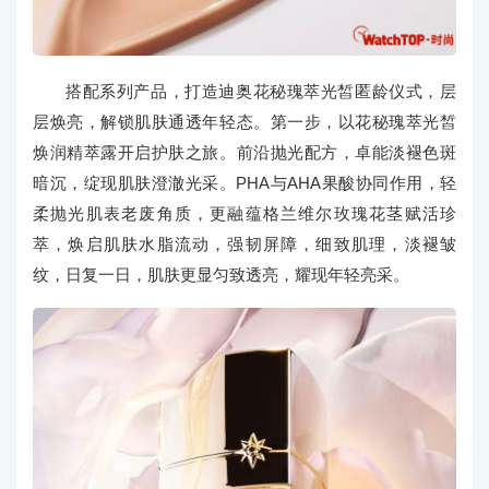
搭配系列产品，打造迪奥花秘瑰萃光皙匿龄仪式，层
层焕亮，解锁肌肤通透年轻态。第一步，以花秘瑰萃光皙
焕润精萃露开启护肤之旅。前沿抛光配方，卓能淡褪色斑
暗沉，绽现肌肤澄澈光采。PHA与AHA果酸协同作用，轻
柔抛光肌表老废角质，更融蕴格兰维尔玫瑰花茎赋活珍
萃，焕启肌肤水脂流动，强韧屏障，细致肌理，淡褪皱
纹，日复一日，肌肤更显匀致透亮，耀现年轻亮采。