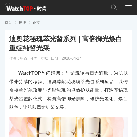


首页

护肤

正文
迪奥花秘瑰萃光皙系列 | 高倍御光焕白
重绽纯皙光采
作者：申垚
分类：
护肤
日期：2026-04-27
WatchTOP时尚消息：
时光流转与日光辉映，为肌肤
带来持续的考验。迪奥臻献花秘瑰萃光皙系列星品，以传
奇格兰维尔玫瑰与光晰玫瑰的卓效护肤能量，打造花秘瑰
萃光皙匿龄仪式，构筑高倍御光屏障，修护光老化、焕白
肤色，让肌肤重绽纯皙光采。