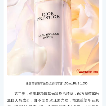
迪奥花秘瑰萃光皙焕润精萃露 150mL/RMB 1,550
第二步，使用花秘瑰萃光皙焕活精华，配方融蕴90%
源自天然成分，凝萃复合玫瑰焕光肽，根源重塑年轻肌