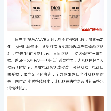
日光中的UVA/UVB无时无刻不在侵袭肌肤，加速光老
化、损伤肌底健康。迪奥打造迪奥花秘瑰萃光皙修颜防护
乳，带来“晒前强韧肌底、日间防护 、持续修护”三重功
效。以SPF 50+ PA++++高倍广谱防护力，为肌肤撑起全天
候隐形防护伞。卓效抵御紫外线侵袭，强韧肌肤，抵御日
晒受损，修护光老化痕迹，全方位阻隔日光对肌肤的伤
害，同时24 小时持续锁水，让肌肤在防护之余时刻保持水
润饱满状态。