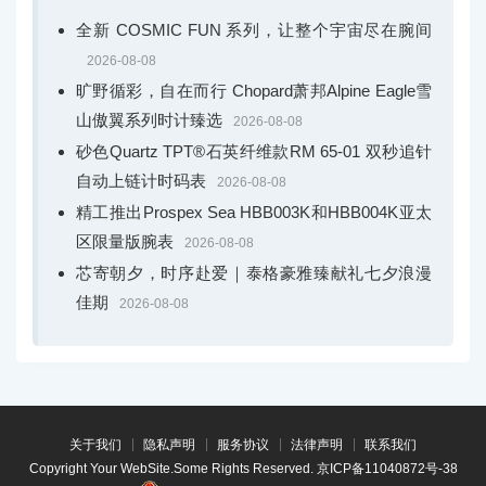
全新 COSMIC FUN 系列，让整个宇宙尽在腕间
2026-08-08
旷野循彩，自在而行 Chopard萧邦Alpine Eagle雪
山傲翼系列时计臻选
2026-08-08
砂色Quartz TPT®石英纤维款RM 65-01 双秒追针
自动上链计时码表
2026-08-08
精工推出Prospex Sea HBB003K和HBB004K亚太
区限量版腕表
2026-08-08
芯寄朝夕，时序赴爱｜泰格豪雅臻献礼七夕浪漫
佳期
2026-08-08
关于我们
隐私声明
服务协议
法律声明
联系我们
Copyright Your WebSite.Some Rights Reserved.
京ICP备11040872号-38