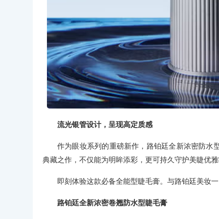
流光银管设计，呈现高定质感
作为眼妆系列的重磅新作，路铂廷全新浓密防水
典藏之作，不仅能为明眸添彩，更可持久守护美睫优雅
即刻体验这款必备全能型睫毛膏。与路铂廷美妆一
路铂廷全新浓密卷翘防水型睫毛膏