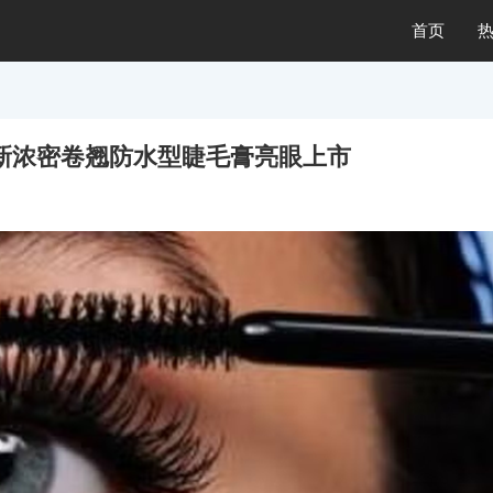
首页
路铂廷全新浓密卷翘防水型睫毛膏亮眼上市