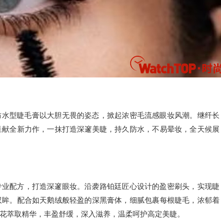
防水型睫毛膏以大胆无畏的姿态，掀起浓密毛流感眼妆风潮。继纤长
呈献全新力作，一抹打造深邃美睫，持久防水，不易晕妆，全天候展
专业配方，打造深邃眼妆。沿袭路铂廷匠心设计的盈密刷头，实现睫
双眸。配合如天鹅绒般轻盈的深黑膏体，细腻包裹每根睫毛，浓郁着
花萃取精华，丰盈舒缓，深入滋养，温柔呵护高定美睫。