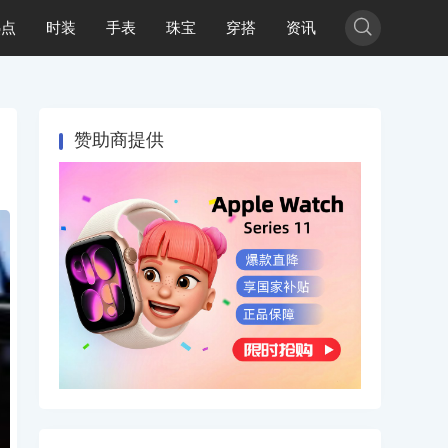

热点
时装
手表
珠宝
穿搭
资讯
赞助商提供