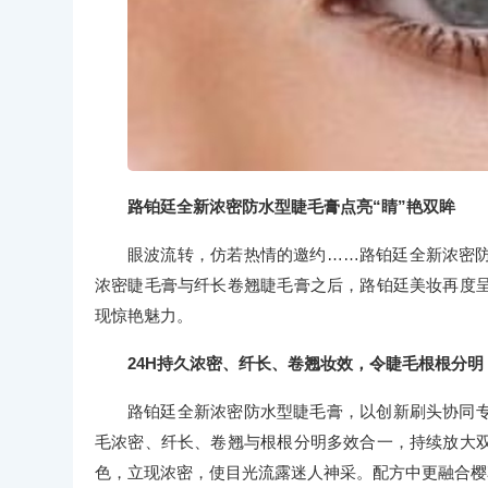
路铂廷全新浓密防水型睫毛膏点亮“睛”艳双眸
眼波流转，仿若热情的邀约……路铂廷全新浓密
浓密睫毛膏与纤长卷翘睫毛膏之后，路铂廷美妆再度
现惊艳魅力。
24H持久浓密、纤长、卷翘妆效，令睫毛根根分明
路铂廷全新浓密防水型睫毛膏，以创新刷头协同
毛浓密、纤长、卷翘与根根分明多效合一，持续放大
色，立现浓密，使目光流露迷人神采。配方中更融合樱