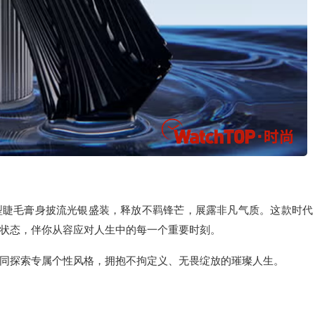
型睫毛膏身披流光银盛装，释放不羁锋芒，展露非凡气质。这款时代
状态，伴你从容应对人生中的每一个重要时刻。
同探索专属个性风格，拥抱不拘定义、无畏绽放的璀璨人生。