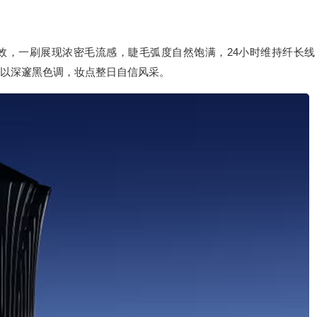
效，一刷展现浓密毛流感，睫毛弧度自然饱满，24小时维持纤长线
。以深邃黑色调，妆点整日自信风采。