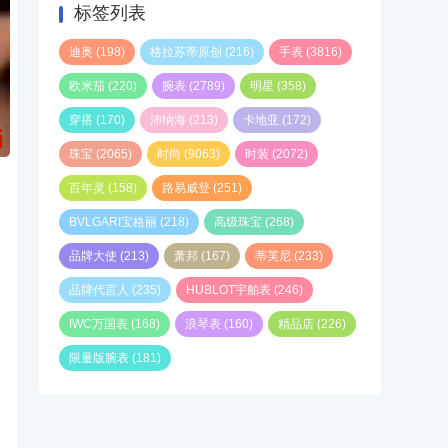
标签列表
迪奥
(198)
格拉苏蒂原创
(216)
手表
(3816)
欧米茄
(220)
腕表
(2789)
明星
(358)
穿搭
(170)
沛纳海
(213)
卡地亚
(172)
珠宝
(2065)
时尚
(9063)
时装
(2072)
百年灵
(158)
路易威登
(251)
BVLGARI宝格丽
(218)
高级珠宝
(268)
品牌大使
(213)
萧邦
(167)
蒂芙尼
(233)
品牌代言人
(235)
HUBLOT宇舶表
(246)
IWC万国表
(168)
浪琴表
(160)
精品店
(226)
限量版腕表
(181)