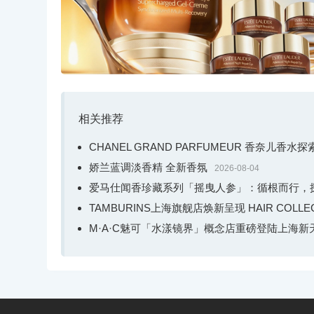
相关推荐
CHANEL GRAND PARFUMEUR 香奈儿香
娇兰蓝调淡香精 全新香氛
2026-08-04
爱马仕闻香珍藏系列「摇曳人参」：循根而行，
TAMBURINS上海旗舰店焕新呈现 HAIR COL
M·A·C魅可「水漾镜界」概念店重磅登陆上海新