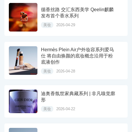
循香丝路 交汇东西美学 Qeelin麒麟
发布首个香水系列
美妆
2026-04-29
Hermès Plein Air户外妆容系列爱马
仕 将自由焕颜的底妆概念沿用于粉
底液创作
美妆
2026-04-28
迪奥香氛世家典藏系列 | 非凡嗅觉廓
形
美妆
2026-04-22