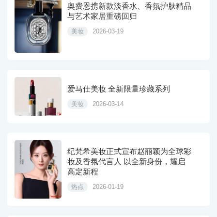
奥费恩携新款淡香水、香氛护肤精品
与艺术家居重磅回归
美妆
2026-03-19
爱马仕美妆 全新限量珍藏系列
美妆
2026-03-14
纪梵希美妆正式宣布赵丽颖为全球彩
妆及香氛代言人 以全新身份，耀启
高定新程
热点
2026-01-19