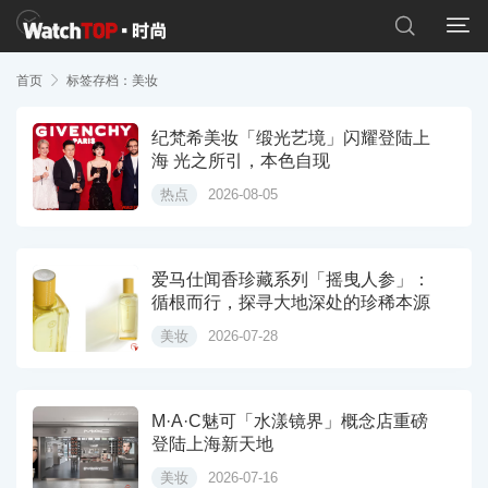


首页

标签存档：美妆
纪梵希美妆「缎光艺境」闪耀登陆上
海 光之所引，本色自现
热点
2026-08-05
爱马仕闻香珍藏系列「摇曳人参」：
循根而行，探寻大地深处的珍稀本源
美妆
2026-07-28
M·A·C魅可「水漾镜界」概念店重磅
登陆上海新天地
美妆
2026-07-16