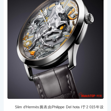
Slim d’Hermès腕表由Philippe Del hota l于2 015年设