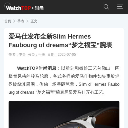


首页

手表

正文
爱马仕发布全新Slim Hermes
Faubourg of dreams“梦之福宝”腕表
作者：申垚
分类：
手表
日期：2025-07-05
WatchTOP时尚消息：
以雕刻和微绘工艺勾勒出一匹
极简风格的骏马轮廓，各式各样的爱马仕物件如失重般轻
盈旋绕其周围，仿佛一场星际芭蕾，Slim d’Hermès Faubo
urg of dreams “梦之福宝”腕表尽显爱马仕匠心工艺。