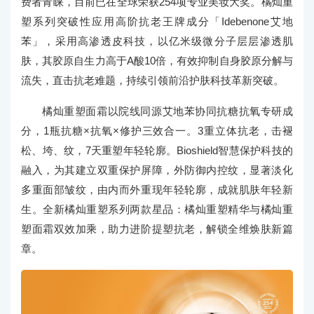
费者青睐，目前已在全球荣获254项专业美妆大奖。橘灿重
塑系列突破性应用高阶抗老王牌成分「Idebenone艾地
苯」，采用高渗透皮科技，以亿米级微分子层层渗透肌
肤，其胶原自生力高于A酸10倍，有效抑制自身胶原分解与
流失，直击抗老难题，持续引领前沿护肤科技革新突破。
橘灿重塑面霜以院线同源艾地苯协同抗糖抗氧专研成
分，1瓶抗糖×抗氧×修护三效合一。3重立体抗老，击褪
松、垮、纹，7天重塑年轻轮廓。Bioshield智慧保护科技的
融入，为其建立双重保护屏障，外防御内控纹，显著淡化
多重面部皱纹，由内而外重现年轻轮廓，成就肌肤年轻新
生。全新橘灿重塑系列两款星品：橘灿重塑精华与橘灿重
塑面霜双效加乘，助力进阶提塑抗老，解锁全维焕肤新篇
章。