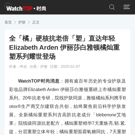


首页

护肤

正文
全「橘」硬核抗老倍「塑」直达年轻
Elizabeth Arden 伊丽莎白雅顿橘灿重
塑系列耀世登场
作者：申垚
分类：
护肤
日期：2025-01-07
WatchTOP时尚消息
：拥有逾百年历史的专业护肤及
彩妆品牌Elizabeth Arden 伊丽莎白雅顿重磅上市橘灿重塑
系列。20年抗老专研，院线护肤同源，雅顿橘灿系列携手B
otox®生产商艾尔建联合共创，始终聚焦前沿科学护肤发
展。全新橘灿重塑系列含高阶抗老成分「Idebenone艾地
苯」院线级同源抗老配方，橘灿重塑精华7天重焕亮.韧.紧.
提，分层重塑立体年轻；橘灿重塑面霜氧糖同抗，7天重塑