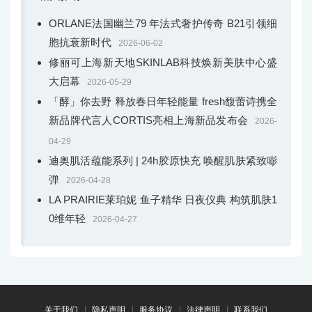
ORLANE法国幽兰79 年法式奢护传奇 B21引领细
胞抗衰新时代
2026-06-02
修丽可上海新天地SKINLAB科技焕新美肤中心盛
大启幕
2026-05-29
「酵」你去野 释放春日年轻能量 fresh馥蕾诗携全
新品牌代言人CORTIS亮相上海新品发布会
2026-
04-29
迪奥肌活蕴能系列 | 24h胶原快充 唤醒肌肤紧致嘭
弹
2026-04-28
LA PRAIRIE莱珀妮 鱼子精华 日夜仪典 构筑肌肤1
0维年轻
2026-04-27
关于我们
隐私声明
服务协议
法律声明
联系我们