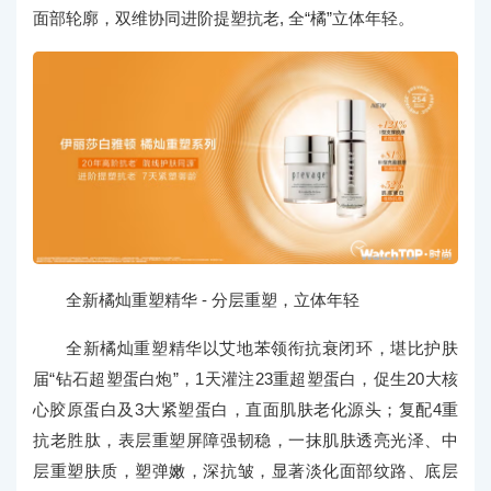
面部轮廓，双维协同进阶提塑抗老, 全“橘”立体年轻。
全新橘灿重塑精华 - 分层重塑，立体年轻
全新橘灿重塑精华以艾地苯领衔抗衰闭环，堪比护肤
届“钻石超塑蛋白炮”，1天灌注23重超塑蛋白，促生20大核
心胶原蛋白及3大紧塑蛋白，直面肌肤老化源头；复配4重
抗老胜肽，表层重塑屏障强韧稳，一抹肌肤透亮光泽、中
层重塑肤质，塑弹嫩，深抗皱，显著淡化面部纹路、底层