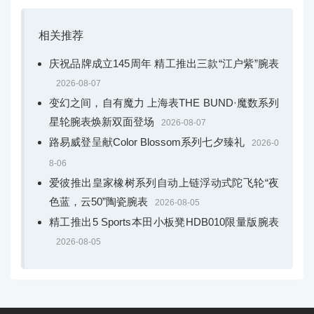
相关推荐
庆祝品牌成立145周年 精工推出三款“江户紫”腕表
2026-08-07
变幻之间，自有魔力 上海表THE BUND·魔数系列
星轮腕表焕新双面登场
2026-08-07
路易威登呈献Color Blossom系列七夕臻礼
2026-0
8-06
爱彼推出皇家橡树系列自动上链浮动式陀飞轮“夜
色蓝，云50”陶瓷腕表
2026-08-05
精工推出5 Sports本田小板凳HDB010限量版腕表
2026-08-05