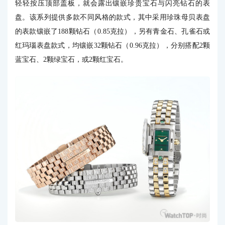
轻轻按压顶部盖板，就会露出镶嵌珍贵宝石与闪亮钻石的表
盘。该系列提供多款不同风格的款式，其中采用珍珠母贝表盘
的表款镶嵌了188颗钻石（0.85克拉），另有青金石、孔雀石或
红玛瑙表盘款式，均镶嵌32颗钻石（0.96克拉），分别搭配2颗
蓝宝石、2颗绿宝石，或2颗红宝石。