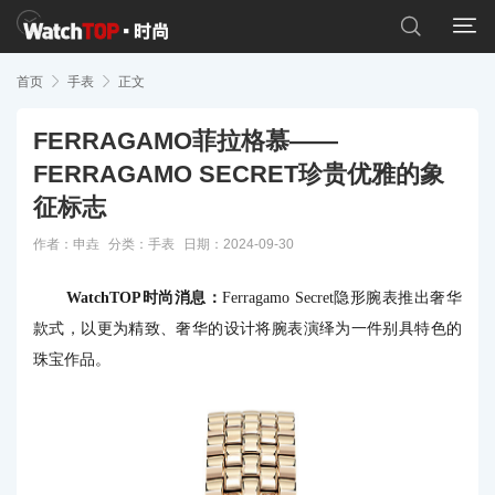


首页

手表

正文
FERRAGAMO菲拉格慕——
FERRAGAMO SECRET珍贵优雅的象
征标志
作者：申垚
分类：
手表
日期：2024-09-30
WatchTOP时尚消息：
Ferragamo Secret隐形腕表推出奢华
款式，以更为精致、奢华的设计将腕表演绎为一件别具特色的
珠宝作品。