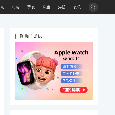

热点
时装
手表
珠宝
穿搭
资讯
赞助商提供