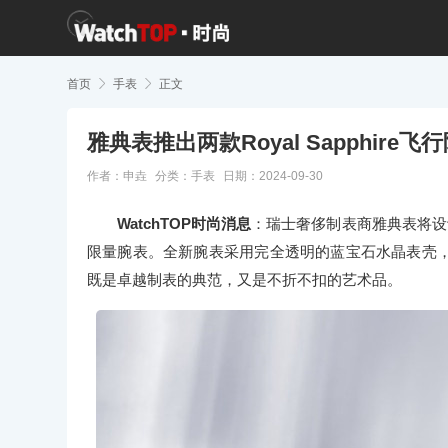
首页

手表

正文
雅典表推出两款Royal Sapphire
作者：申垚
分类：
手表
日期：2024-09-30
WatchTOP时尚消息
：瑞士奢侈制表商雅典表将设计与
限量腕表。全新腕表采用完全透明的蓝宝石水晶表壳
既是卓越制表的典范，又是不折不扣的艺术品。