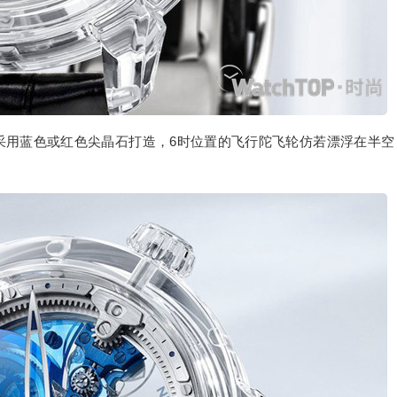
采用蓝色或红色尖晶石打造，6时位置的飞行陀飞轮仿若漂浮在半空