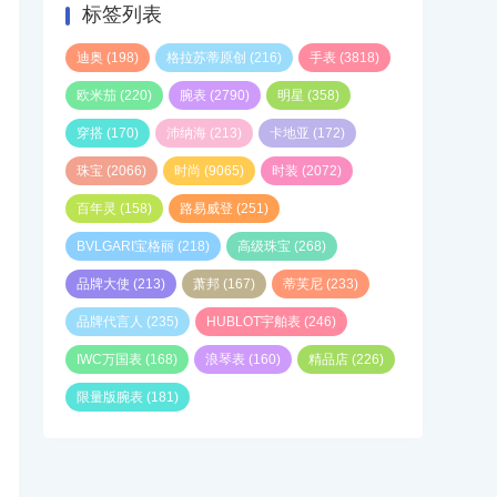
标签列表
迪奥
(198)
格拉苏蒂原创
(216)
手表
(3818)
欧米茄
(220)
腕表
(2790)
明星
(358)
穿搭
(170)
沛纳海
(213)
卡地亚
(172)
珠宝
(2066)
时尚
(9065)
时装
(2072)
百年灵
(158)
路易威登
(251)
BVLGARI宝格丽
(218)
高级珠宝
(268)
品牌大使
(213)
萧邦
(167)
蒂芙尼
(233)
品牌代言人
(235)
HUBLOT宇舶表
(246)
IWC万国表
(168)
浪琴表
(160)
精品店
(226)
限量版腕表
(181)