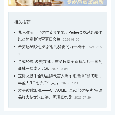
相关推荐
梵克雅宝于七夕时节倾情呈现Perlée金珠系列臻作
以欢愉意趣谱写夏日恋曲
2026-08-05
蒂芙尼呈献七夕臻礼 礼赞爱的万千模样
2026-08-0
4
意式经典 映照京城，布契拉提全新精品店于国贸
商城一层盛大启幕
2026-08-04
宝诗龙携手全球品牌代言人周冬雨演绎 “起飞吧，
丰盈人生” 七夕广告大片
2026-07-29
爱是彼此加冕——CHAUMET呈献七夕短片 特邀
品牌大使文淇出演、周璟豪执导
2026-07-29