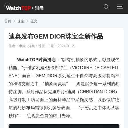


首页

珠宝

正文
迪奥发布GEM DIOR珠宝全新作品
作者：申垚
分类：
珠宝
日期：2024-01-21
WatchTOP时尚消息
：“以有机抽象的形式，彰显现代
精髓。”于维多利娅•德卡斯特兰（VICTOIRE DE CASTELL
ANE）而言，GEM DIOR系列蕴生于自然与高级订制精神
的和谐交融之中，“抽象而灵动”——则是赋予这一系列的独
特注脚。系列作品从克里斯汀•迪奥（CHRISTIAN DIOR）
高级订制工坊墙面上的面料样品中采撷灵感，以形似矿物
层的巧妙布局错综排列缤纷表面——“于纷乱之中体现从容
秩序”——绽现贵金属的耀目光泽。