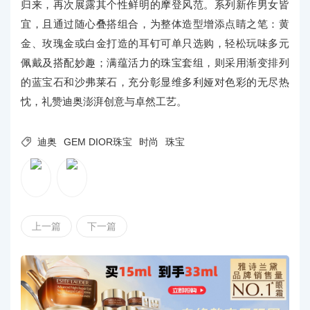
归来，再次展露其个性鲜明的摩登风范。系列新作男女皆
宜，且通过随心叠搭组合，为整体造型增添点睛之笔：黄
金、玫瑰金或白金打造的耳钉可单只选购，轻松玩味多元
佩戴及搭配妙趣；满蕴活力的珠宝套组，则采用渐变排列
的蓝宝石和沙弗莱石，充分彰显维多利娅对色彩的无尽热
忱，礼赞迪奥澎湃创意与卓然工艺。

迪奥
GEM DIOR珠宝
时尚
珠宝
上一篇
下一篇