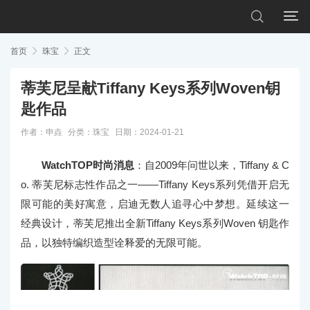


首页

珠宝

正文
蒂芙尼呈献Tiffany Keys系列Woven钥
匙作品
作者：申垚
分类：
珠宝
日期：2024-01-21
WatchTOP时尚消息
：自2009年问世以来，Tiffany & C
o. 蒂芙尼标志性作品之一——Tiffany Keys系列凭借开启无
限可能的美好寓意，启迪无数人追寻心中梦想。延续这一
经典设计，蒂芙尼推出全新Tiffany Keys系列Woven 钥匙作
品，以独特编织造型诠释爱的无限可能。