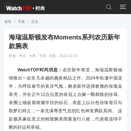


首页

手表

正文
海瑞温斯顿发布Moments系列农历新年
款腕表
作者：申垚
分类：
手表
日期：2023-12-25
WatchTOP时尚消息：
农历新年将至，海瑞温斯顿倾
情推出一款非凡卓越的腕表精品之作。2024年恰逢中国龙
年，为呼应春节的喜庆气氛，腕表新作选择奢雅的玫瑰金
表壳，并在正午12点位置的表冠上点缀一颗精致的珍珠。
表圈上镶嵌着璀璨夺目的钻石，表盘上以白色珍珠母贝勾
勒梦幻祥云，一条充满尊贵气息的红色神龙腾跃其间。 这
款极具象征意义的精致腕表限量发行八枚，代表着连绵不
断的好运和幸福。