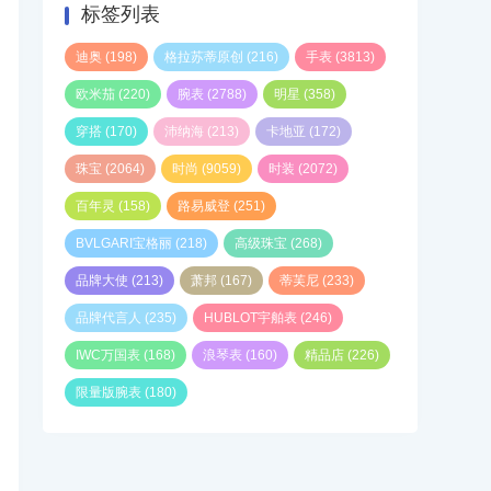
标签列表
迪奥
(198)
格拉苏蒂原创
(216)
手表
(3813)
欧米茄
(220)
腕表
(2788)
明星
(358)
穿搭
(170)
沛纳海
(213)
卡地亚
(172)
珠宝
(2064)
时尚
(9059)
时装
(2072)
百年灵
(158)
路易威登
(251)
BVLGARI宝格丽
(218)
高级珠宝
(268)
品牌大使
(213)
萧邦
(167)
蒂芙尼
(233)
品牌代言人
(235)
HUBLOT宇舶表
(246)
IWC万国表
(168)
浪琴表
(160)
精品店
(226)
限量版腕表
(180)