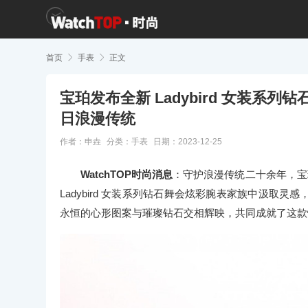
首页

手表

正文
宝珀发布全新 Ladybird 女装系
日浪漫传统
作者：申垚
分类：
手表
日期：2023-12-25
WatchTOP时尚消息
：守护浪漫传统二十余年，宝珀
Ladybird 女装系列钻石舞会炫彩腕表家族中汲
永恒的心形图案与璀璨钻石交相辉映，共同成就了这款