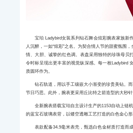
宝珀 Ladybird女装系列钻石舞会炫彩腕表
人沉醉，一如“炫彩”之名。为契合情人节的甜蜜氛围，全
情、大胆、诚挚的红色调。表盘采用独特的珍珠母贝
令时标呈现出更丰富的视觉纵深感。每一枚Ladybir
质圆环作为。
钻石轨道，用以手工镶嵌大小渐变的珍贵美钻。而在
节日巧思。此外，腕表更采用丘比特之箭造型的大秒针
全新腕表搭载宝珀自主设计生产的1153自动上链
的蓝宝石玻璃表背，以镂空透雕工艺打造的白色金心形
表款配备34.9毫米表壳，甄选白色金材质打造