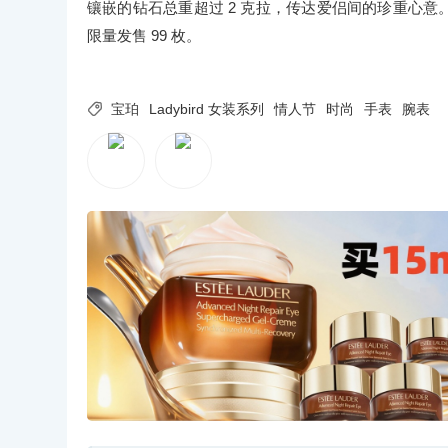
镶嵌的钻石总重超过 2 克拉，传达爱侣间的珍重心意。宝珀
限量发售 99 枚。

宝珀
Ladybird 女装系列
情人节
时尚
手表
腕表