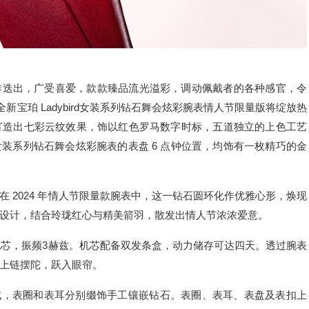
家族新作迭出，广受喜爱，款款臻品流光溢彩，调动佩戴者的各种感官，令
新宝珀 Ladybird女装系列钻石舞会炫彩腕表情人节限量版将绽放热
打造出七彩云纹效果，饰以红色罗马数字时标，五道独立的上色工艺
d 女装系列钻石舞会炫彩腕表的表盘 6 点钟位置，均饰有一枚精巧的金
 2024 年情人节限量款腕表中，这一钻石圆环化作优雅心形，焕现
设计，结合玲珑红心与精美箭羽，散发出情人节浓浓爱意。
机芯，振频3赫兹。机芯配备双发条盒，动力储存可达四天。透过腕表
上链摆陀，跃入眼帘。
而成，表圈和表耳分别缀饰手工镶嵌钻石。表圈、表耳、表盘及表扣上