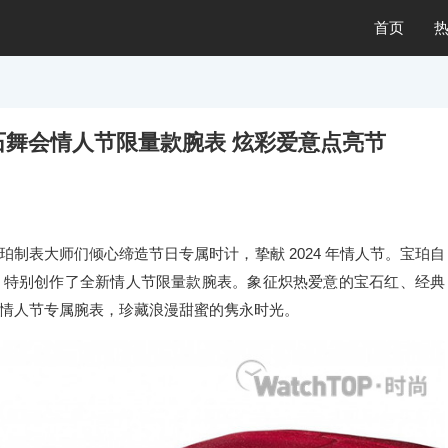
首页
列钻石舞会情人节限量款腕表 炫彩爱意点亮节
制表大师们倾心缔造节日专属时计，挚献 2024 年情人节。宝珀自
取灵感，特别创作了全新情人节限量款腕表。象征炽热爱意的宝石红、经典
情人节专属腕表，珍藏浪漫甜蜜的隽永时光。