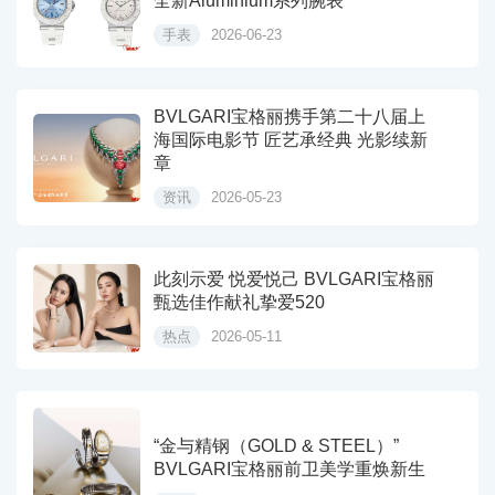
全新Aluminium系列腕表
手表
2026-06-23
BVLGARI宝格丽携手第二十八届上
海国际电影节 匠艺承经典 光影续新
章
资讯
2026-05-23
此刻示爱 悦爱悦己 BVLGARI宝格丽
甄选佳作献礼挚爱520
热点
2026-05-11
“金与精钢（GOLD & STEEL）”
BVLGARI宝格丽前卫美学重焕新生