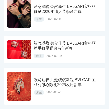
爱意流转 焕然新生 BVLGARI宝格丽
倾献2026年情人节挚爱之选
珠宝
2026-02-10
福气满盈 共贺佳节 BVLGARI宝格丽
携手群星耀启马年新春
珠宝
2026-02-05
跃马迎春 共赴骁骥新程 BVLGARI宝
格丽倾心献礼2026农历新年
珠宝
2026-01-23