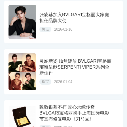
张凌赫加入BVLGARI宝格丽大家庭
担任品牌大使
热点
2026-01-16
灵蛇新姿 灿然绽放 BVLGARI宝格丽
璀璨呈献SERPENTI VIPER系列全
新佳作
珠宝
2026-01-04
致敬银幕不朽 匠心永续传奇
BVLGARI宝格丽携手上海国际电影
节宣布修复电影《刀马旦》