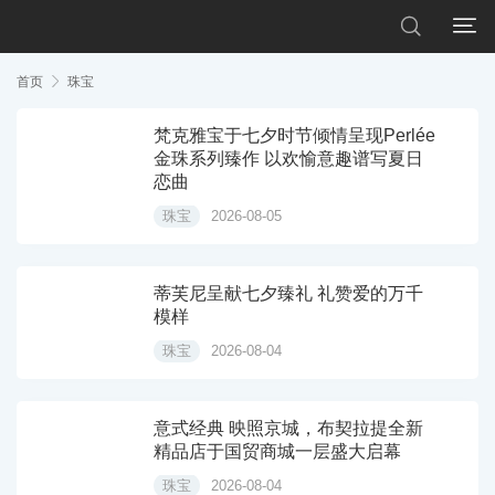


首页

珠宝
梵克雅宝于七夕时节倾情呈现Perlée
金珠系列臻作 以欢愉意趣谱写夏日
恋曲
珠宝
2026-08-05
蒂芙尼呈献七夕臻礼 礼赞爱的万千
模样
珠宝
2026-08-04
意式经典 映照京城，布契拉提全新
精品店于国贸商城一层盛大启幕
珠宝
2026-08-04