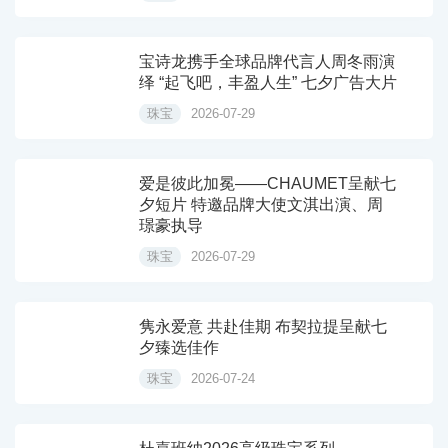
宝诗龙携手全球品牌代言人周冬雨演
绎 “起飞吧，丰盈人生” 七夕广告大片
珠宝
2026-07-29
爱是彼此加冕——CHAUMET呈献七
夕短片 特邀品牌大使文淇出演、周
璟豪执导
珠宝
2026-07-29
隽永爱意 共赴佳期 布契拉提呈献七
夕臻选佳作
珠宝
2026-07-24