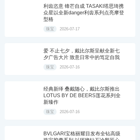
利齿恣意 锋芒自成 TASAKI塔思琦携
众星以全新danger利齿系列点亮摩登
型格
珠宝
2026-07-17
爱 不止七夕，戴比尔斯呈献全新七
夕广告大片 致意日常中的笃定自我
珠宝
2026-07-16
经典新绎 叠戴随心，戴比尔斯推出
LOTUS BY DE BEERS莲花系列全
新臻作
珠宝
2026-07-16
BVLGARI宝格丽耀目发布全钻高级