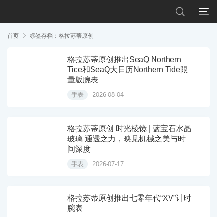


首页

标签存档：格拉苏蒂原创
格拉苏蒂原创推出SeaQ Northern
Tide和SeaQ大日历Northern Tide限
量版腕表
手表
2026-08-04
格拉苏蒂原创 时光棱镜 | 蓝宝石水晶
玻璃 通透之力，映见机械之美与时
间深度
手表
2026-07-17
格拉苏蒂原创推出七零年代“XV”计时
腕表