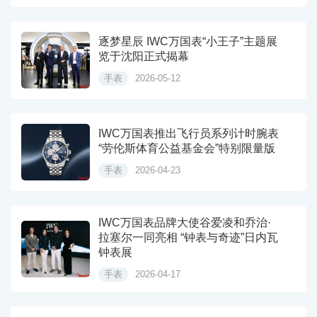
逐梦星辰 IWC万国表“小王子”主题展
览于沈阳正式揭幕
手表
2026-05-12
IWC万国表推出飞行员系列计时腕表
“劳伦斯体育公益基金会”特别限量版
手表
2026-04-23
IWC万国表品牌大使谷爱凌和乔治·
拉塞尔一同亮相 “钟表与奇迹”日内瓦
钟表展
手表
2026-04-17