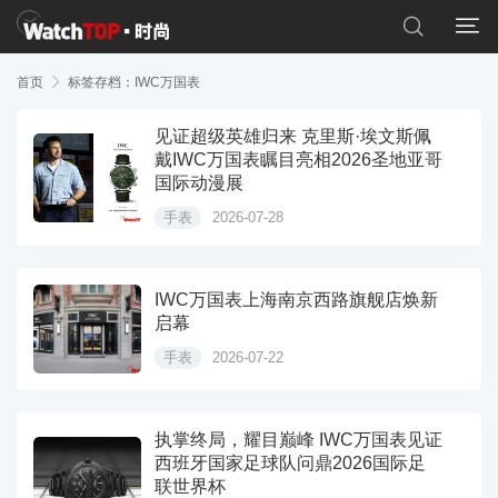


首页

标签存档：IWC万国表
见证超级英雄归来 克里斯·埃文斯佩
戴IWC万国表瞩目亮相2026圣地亚哥
国际动漫展
手表
2026-07-28
IWC万国表上海南京西路旗舰店焕新
启幕
手表
2026-07-22
执掌终局，耀目巅峰 IWC万国表见证
西班牙国家足球队问鼎2026国际足
联世界杯