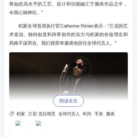
将如此高水平的工艺、设计和功能融汇于腕表作品之中，
令我心驰神往。”
积家全球首席执行官Catherine Rénier表示：“兰尼的艺
术造诣、独特创意和跨界创作的实力与积家的价值理念和
风格不谋而合。我们很荣幸邀请他担任全球代言人。”
阅读全文

积家
兰尼·克拉维茨
全球代言人
时尚
手表
腕表
兰尼·克拉维茨（Lenny Kravitz）佩戴Reverso Tribut
e Duoface Tourbillon翻转系列双面双时区陀飞轮腕表