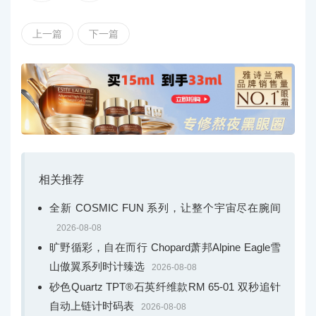
Reverso翻转系列腕表是兰尼最钟情的时计之一。他选
上一篇
下一篇
择以这款腕表搭配黑色丝质连体衣，于2023年奥斯卡颁奖
典礼登台献艺。作为富有辨识度的设计典范，Reverso翻转
系列腕表与这位兼具独特风格和创新精神的艺术家可谓互
相契合。去年，他曾荣获美国时装设计师协会（CFDA）授
予的“时尚偶像”大奖。在兰尼身上，二十世纪七十年代的波
西米亚气息与摇滚风范和前卫时尚融为一体，展现出随性
而优雅的魅力，即使尝试最夸张的造型亦游刃有余。
相关推荐
全新 COSMIC FUN 系列，让整个宇宙尽在腕间
2026-08-08
旷野循彩，自在而行 Chopard萧邦Alpine Eagle雪
山傲翼系列时计臻选
2026-08-08
砂色Quartz TPT®石英纤维款RM 65-01 双秒追针
自动上链计时码表
2026-08-08