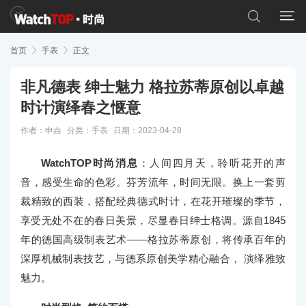


首页

手表

正文
非凡德表 绅士魅力 格拉苏蒂原创以卓越
时计演绎春之惬意
作者：申垚
分类：
手表
日期：2023-04-28
WatchTOP时尚消息
：人间四月天，聆听花开的声
音，感受生命的色彩。芬芳流年，时间无限。换上一套剪
裁精致的西装，搭配经典德式时计，在花开璀璨的季节，
享受无处不在的春日美景，尽显春日绅士格调。源自1845
年的德国高级制表艺术——格拉苏蒂原创，将传承百年的
深厚机械制表技艺，与德系原创美学精心融合， 演绎雅致
魅力。