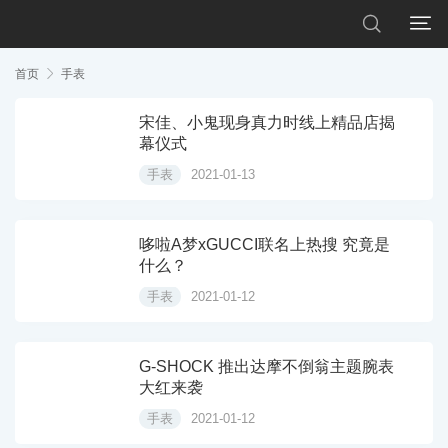


首页

手表
宋佳、小鬼现身真力时线上精品店揭
幕仪式
手表
2021-01-13
哆啦A梦xGUCCI联名上热搜 究竟是
什么？
手表
2021-01-12
G-SHOCK 推出达摩不倒翁主题腕表
大红来袭
手表
2021-01-12