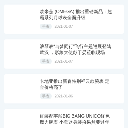
欧米茄 (OMEGA) 推出重磅新品：超
霸系列月球表全面升级
手表
2021-01-07
浪琴表“与梦同行”飞行主题巡展登陆
武汉 ，形象大使彭于晏莅临现场
手表
2021-01-07
卡地亚推出新春特别祥云款腕表 定
金价格亮了
手表
2021-01-06
红装配宇舶BIG BANG UNICO红色
魔力腕表 小鬼这身装扮果然要过年