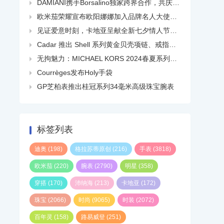
DAMIANI携手Borsalino独家跨界合作，共庆品牌百年华诞

欧米茄荣耀宣布欧阳娜娜加入品牌名人大使大家庭

见证爱意时刻，卡地亚呈献全新七夕情人节短片

Cadar 推出 Shell 系列黄金贝壳项链、戒指、耳环等

无拘魅力：MICHAEL KORS 2024春夏系列广告大片正式发布

Courrèges发布Holy手袋

GP芝柏表推出桂冠系列34毫米高级珠宝腕表

标签列表
迪奥
(198)
格拉苏蒂原创
(216)
手表
(3818)
欧米茄
(220)
腕表
(2790)
明星
(358)
穿搭
(170)
沛纳海
(213)
卡地亚
(172)
珠宝
(2066)
时尚
(9065)
时装
(2072)
百年灵
(158)
路易威登
(251)