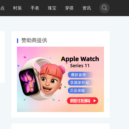

热点
时装
手表
珠宝
穿搭
资讯
赞助商提供