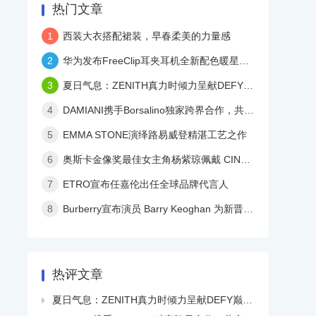
热门文章
1
西装大衣搭配裙装，早春柔美的力量感
2
华为发布FreeClip耳夹耳机全新配色暖星云，再度引领时尚潮流！
3
夏日气息：ZENITH真力时倾力呈献DEFY巅峰系列镂空天际腕表白色陶瓷款
4
DAMIANI携手Borsalino独家跨界合作，共庆品牌百年华诞
5
EMMA STONE演绎路易威登精湛工艺之作
6
奥斯卡金像奖最佳女主角杨紫琼佩戴 CINDY CHAO 艺术珠宝亮相颁奖典礼
7
ETRO宣布任嘉伦出任全球品牌代言人
8
Burberry宣布演员 Barry Keoghan 为新晋品牌大使
热评文章
夏日气息：ZENITH真力时倾力呈献DEFY巅峰系列镂空天际腕表白色陶瓷款
