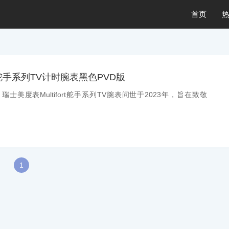
首页
手系列TV计时腕表黑色PVD版
：瑞士美度表Multifort舵手系列TV腕表问世于2023年，旨在致敬
1