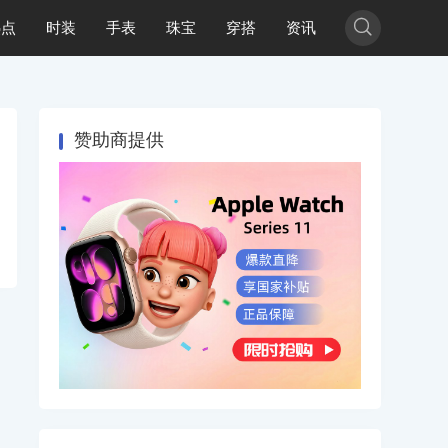

热点
时装
手表
珠宝
穿搭
资讯
赞助商提供