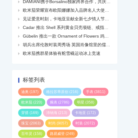
DAMIANI携手Borsalino独家跨界合作，共庆品牌百年华诞

欧米茄荣耀宣布欧阳娜娜加入品牌名人大使大家庭

见证爱意时刻，卡地亚呈献全新七夕情人节短片

Cadar 推出 Shell 系列黄金贝壳项链、戒指、耳环等

Gübelin 推出一款 Ornament of Flowers 鸡尾酒钻石配尖晶石戒指

胡兵出席伦敦时装周秀场 英国肖像馆里的儒雅民国风

欧米茄携群星体验有舵雪橇运动冰上竞速

标签列表
迪奥
(197)
格拉苏蒂原创
(216)
手表
(3811)
欧米茄
(220)
腕表
(2786)
明星
(358)
穿搭
(169)
沛纳海
(213)
卡地亚
(172)
珠宝
(2063)
时尚
(9057)
时装
(2072)
百年灵
(158)
路易威登
(249)