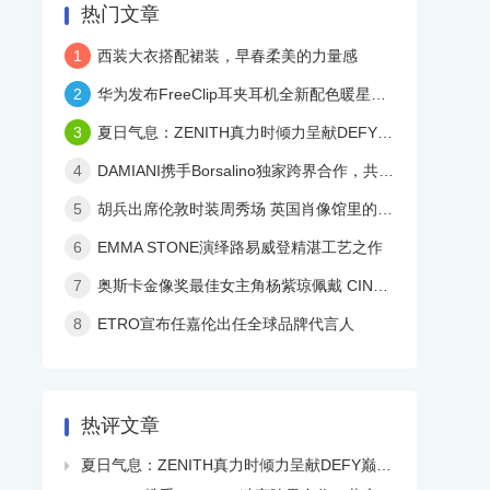
热门文章
1
西装大衣搭配裙装，早春柔美的力量感
2
华为发布FreeClip耳夹耳机全新配色暖星云，再度引领时尚潮流！
3
夏日气息：ZENITH真力时倾力呈献DEFY巅峰系列镂空天际腕表白色陶瓷款
4
DAMIANI携手Borsalino独家跨界合作，共庆品牌百年华诞
5
胡兵出席伦敦时装周秀场 英国肖像馆里的儒雅民国风
6
EMMA STONE演绎路易威登精湛工艺之作
7
奥斯卡金像奖最佳女主角杨紫琼佩戴 CINDY CHAO 艺术珠宝亮相颁奖典礼
8
ETRO宣布任嘉伦出任全球品牌代言人
热评文章
夏日气息：ZENITH真力时倾力呈献DEFY巅峰系列镂空天际腕表白色陶瓷款
